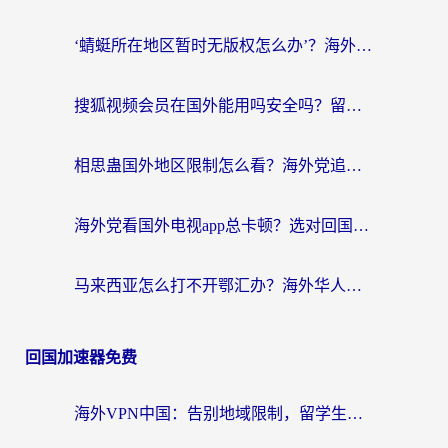
‘蜻蜓所在地区暂时无版权怎么办’？海外党看国内内容、办国内事的实用指南
搜狐视频会员在国外能用吗安全吗？留学生亲测有效的回国观影解决方案
相思蛊国外地区限制怎么看？海外党追剧听歌的终极解决方案
海外党看国外电视app总卡顿？选对回国加速器，追剧购物两不误
马来西亚怎么打不开鄂汇办？海外华人必备的回国加速指南，解决追剧、办事、阅读难题
回国加速器免费
海外VPN中国：告别地域限制，留学生与华人如何轻松刷国内剧、玩国服？