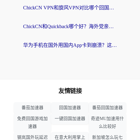
ChickCN VPN和旋风VPN对比哪个回国效果更好？海外党亲测实用指南
ChickCN和Quickback哪个好？海外党亲测回国加速器，轻松解锁国内资源（附避坑指南）
华为手机在国外用国内App卡到崩溃？这篇加速器指南帮你无缝刷剧打游戏
友情链接
番茄加速器
回国加速器
番茄回国加速器
免费回国游戏加
一键回国加速器
奇迹MU加速用什
速器
么比较好
钢岚国外玩延迟
在意大利用掌上
新加坡怎么玩七