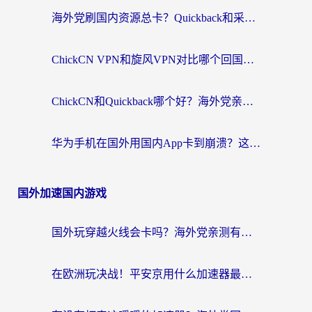
海外党刷国内资源总卡？Quickback和采集蜂好用吗？这篇指南帮你避坑
ChickCN VPN和旋风VPN对比哪个回国效果更好？海外党亲测实用指南
ChickCN和Quickback哪个好？海外党亲测回国加速器，轻松解锁国内资源（附避坑指南）
华为手机在国外用国内App卡到崩溃？这篇加速器指南帮你无缝刷剧打游戏
国外加速国内游戏
国外玩穿越火线会卡吗？海外党亲测有效的国服游戏加速指南
在欧洲玩决战！平安京用什么加速器最好用？2026实测有效的国服游戏加速指南