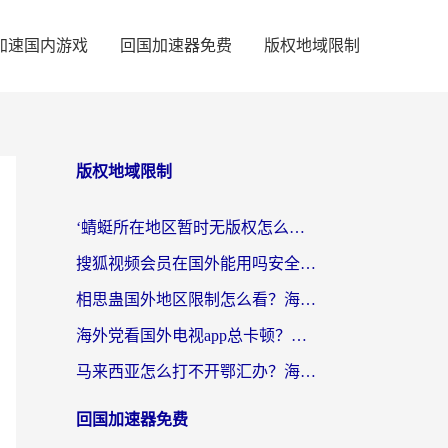
加速国内游戏
回国加速器免费
版权地域限制
版权地域限制
‘蜻蜓所在地区暂时无版权怎么办’？海外党看国内内容、办国内事的实用指南
搜狐视频会员在国外能用吗安全吗？留学生亲测有效的回国观影解决方案
相思蛊国外地区限制怎么看？海外党追剧听歌的终极解决方案
海外党看国外电视app总卡顿？选对回国加速器，追剧购物两不误
马来西亚怎么打不开鄂汇办？海外华人必备的回国加速指南，解决追剧、办事、阅读难题
回国加速器免费