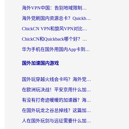
海外VPN中国：告别地域限制，留学生与华人如何轻松刷国内剧、玩国服？
海外党刷国内资源总卡？Quickback和采集蜂好用吗？这篇指南帮你避坑
ChickCN VPN和旋风VPN对比哪个回国效果更好？海外党亲测实用指南
ChickCN和Quickback哪个好？海外党亲测回国加速器，轻松解锁国内资源（附避坑指南）
华为手机在国外用国内App卡到崩溃？这篇加速器指南帮你无缝刷剧打游戏
国外加速国内游戏
国外玩穿越火线会卡吗？海外党亲测有效的国服游戏加速指南
在欧洲玩决战！平安京用什么加速器最好用？2026实测有效的国服游戏加速指南
有没有打奇迹暖暖的加速器？海外党国服游戏畅玩不卡顿的秘密
在国外玩龙之谷总掉线？这篇加速器指南帮你告别延迟卡顿！
人在国外玩剑与远征需要什么加速器？老玩家亲测的避坑指南来了