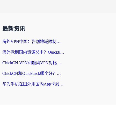
最新资讯
海外VPN中国：告别地域限制，留学生与华人如何轻松刷国内剧、玩国服？
海外党刷国内资源总卡？Quickback和采集蜂好用吗？这篇指南帮你避坑
ChickCN VPN和旋风VPN对比哪个回国效果更好？海外党亲测实用指南
ChickCN和Quickback哪个好？海外党亲测回国加速器，轻松解锁国内资源（附避坑指南）
华为手机在国外用国内App卡到崩溃？这篇加速器指南帮你无缝刷剧打游戏