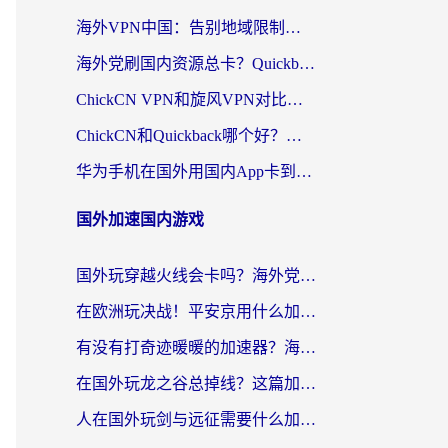
海外VPN中国：告别地域限制，留学生与华人如何轻松刷国内剧、玩国服？
海外党刷国内资源总卡？Quickback和采集蜂好用吗？这篇指南帮你避坑
ChickCN VPN和旋风VPN对比哪个回国效果更好？海外党亲测实用指南
ChickCN和Quickback哪个好？海外党亲测回国加速器，轻松解锁国内资源（附避坑指南）
华为手机在国外用国内App卡到崩溃？这篇加速器指南帮你无缝刷剧打游戏
国外加速国内游戏
国外玩穿越火线会卡吗？海外党亲测有效的国服游戏加速指南
在欧洲玩决战！平安京用什么加速器最好用？2026实测有效的国服游戏加速指南
有没有打奇迹暖暖的加速器？海外党国服游戏畅玩不卡顿的秘密
在国外玩龙之谷总掉线？这篇加速器指南帮你告别延迟卡顿！
人在国外玩剑与远征需要什么加速器？老玩家亲测的避坑指南来了