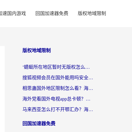
加速国内游戏
回国加速器免费
版权地域限制
版权地域限制
‘蜻蜓所在地区暂时无版权怎么办’？海外党看国内内容、办国内事的实用指南
搜狐视频会员在国外能用吗安全吗？留学生亲测有效的回国观影解决方案
相思蛊国外地区限制怎么看？海外党追剧听歌的终极解决方案
海外党看国外电视app总卡顿？选对回国加速器，追剧购物两不误
马来西亚怎么打不开鄂汇办？海外华人必备的回国加速指南，解决追剧、办事、阅读难题
回国加速器免费