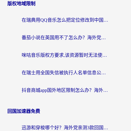
版权地域限制
在瑞典用QQ音乐怎么把定位修改到中国国内？留学生亲测有效的回国加速方案
番茄小说在英国用不了怎么办？海外党亲测有效的回国加速解决方案
咪咕音乐版权方要求,该资源暂时无法使用？海外党这样解决听歌听书+看剧炒股难题
在瑞士用全国失信被执行人名单信息公布与查询地区限制怎么办？还能看欧洲杯直播和咪咕视频吗？
抖音商城app国外地区限制怎么办？海外党解锁国内内容的实用指南
回国加速器免费
迅游和穿梭哪个好？海外党亲测3款回国加速器+手游加速对比，附避坑指南