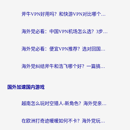
斧牛VPN好用吗？和快游VPN对比哪个回国效果更好？马来西亚留学生亲测分享
海外党必看：中国VPN机场怎么选？3步教你无缝访问国内资源（附避坑指南）
海外党必看：便宜VPN推荐？选对回国加速器才能无缝刷国内剧玩国服
海外党纠结斧牛和浩飞哪个好？一篇搞定回国加速器选择+无缝访问国内资源指南
国外加速国内游戏
越南怎么玩时空猎人-新角色？海外党亲测有效的国服游戏加速指南
在欧洲打奇迹暖暖如何不卡？海外党玩国服游戏的终极加速攻略