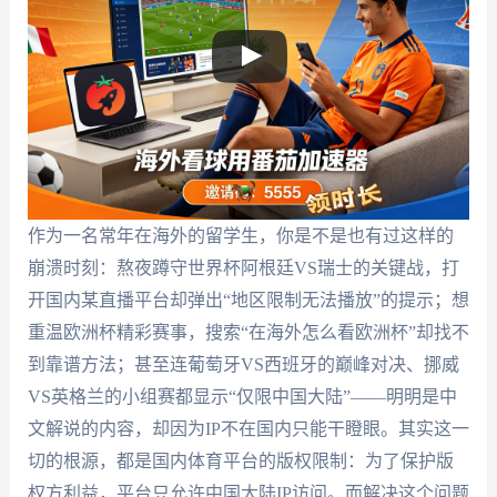
作为一名常年在海外的留学生，你是不是也有过这样的
崩溃时刻：熬夜蹲守世界杯阿根廷VS瑞士的关键战，打
开国内某直播平台却弹出“地区限制无法播放”的提示；想
重温欧洲杯精彩赛事，搜索“在海外怎么看欧洲杯”却找不
到靠谱方法；甚至连葡萄牙VS西班牙的巅峰对决、挪威
VS英格兰的小组赛都显示“仅限中国大陆”——明明是中
文解说的内容，却因为IP不在国内只能干瞪眼。其实这一
切的根源，都是国内体育平台的版权限制：为了保护版
权方利益，平台只允许中国大陆IP访问。而解决这个问题