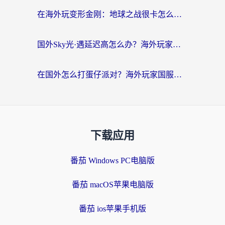
在海外玩变形金刚：地球之战很卡怎么办？老玩家亲测的加速器指南，解决卡顿烦恼
国外Sky光·遇延迟高怎么办？海外玩家国服游戏加速终极指南（附实测技巧）
在国外怎么打蛋仔派对？海外玩家国服游戏加速避坑指南（附实测推荐）
下载应用
番茄 Windows PC电脑版
番茄 macOS苹果电脑版
番茄 ios苹果手机版