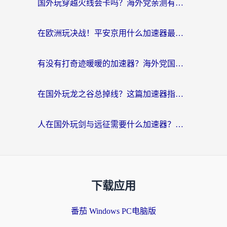
国外玩穿越火线会卡吗？海外党亲测有效的国服游戏加速指南
在欧洲玩决战！平安京用什么加速器最好用？2026实测有效的国服游戏加速指南
有没有打奇迹暖暖的加速器？海外党国服游戏畅玩不卡顿的秘密
在国外玩龙之谷总掉线？这篇加速器指南帮你告别延迟卡顿！
人在国外玩剑与远征需要什么加速器？老玩家亲测的避坑指南来了
下载应用
番茄 Windows PC电脑版