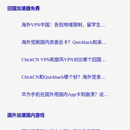
回国加速器免费
海外VPN中国：告别地域限制，留学生与华人如何轻松刷国内剧、玩国服？
海外党刷国内资源总卡？Quickback和采集蜂好用吗？这篇指南帮你避坑
ChickCN VPN和旋风VPN对比哪个回国效果更好？海外党亲测实用指南
ChickCN和Quickback哪个好？海外党亲测回国加速器，轻松解锁国内资源（附避坑指南）
华为手机在国外用国内App卡到崩溃？这篇加速器指南帮你无缝刷剧打游戏
国外加速国内游戏