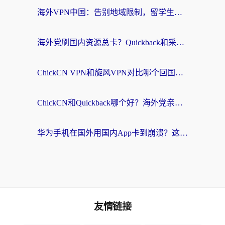
海外VPN中国：告别地域限制，留学生与华人如何轻松刷国内剧、玩国服？
海外党刷国内资源总卡？Quickback和采集蜂好用吗？这篇指南帮你避坑
ChickCN VPN和旋风VPN对比哪个回国效果更好？海外党亲测实用指南
ChickCN和Quickback哪个好？海外党亲测回国加速器，轻松解锁国内资源（附避坑指南）
华为手机在国外用国内App卡到崩溃？这篇加速器指南帮你无缝刷剧打游戏
友情链接