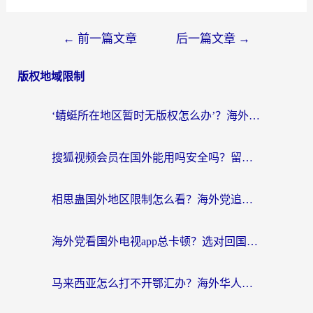
←
前一篇文章
后一篇文章
→
版权地域限制
‘蜻蜓所在地区暂时无版权怎么办’？海外党看国内内容、办国内事的实用指南
搜狐视频会员在国外能用吗安全吗？留学生亲测有效的回国观影解决方案
相思蛊国外地区限制怎么看？海外党追剧听歌的终极解决方案
海外党看国外电视app总卡顿？选对回国加速器，追剧购物两不误
马来西亚怎么打不开鄂汇办？海外华人必备的回国加速指南，解决追剧、办事、阅读难题