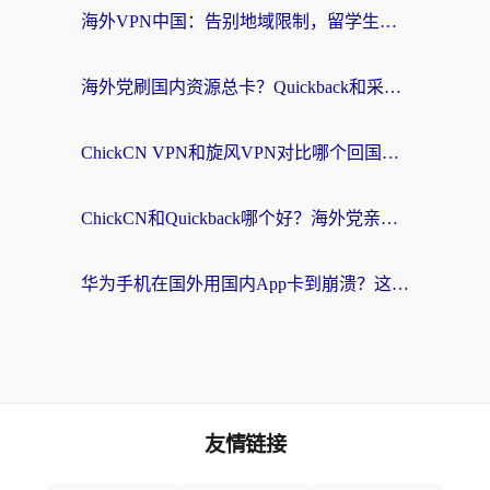
海外VPN中国：告别地域限制，留学生与华人如何轻松刷国内剧、玩国服？
海外党刷国内资源总卡？Quickback和采集蜂好用吗？这篇指南帮你避坑
ChickCN VPN和旋风VPN对比哪个回国效果更好？海外党亲测实用指南
ChickCN和Quickback哪个好？海外党亲测回国加速器，轻松解锁国内资源（附避坑指南）
华为手机在国外用国内App卡到崩溃？这篇加速器指南帮你无缝刷剧打游戏
友情链接