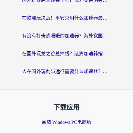
国外玩穿越火线会卡吗？海外党亲测有效的国服游戏加速指南
在欧洲玩决战！平安京用什么加速器最好用？2026实测有效的国服游戏加速指南
有没有打奇迹暖暖的加速器？海外党国服游戏畅玩不卡顿的秘密
在国外玩龙之谷总掉线？这篇加速器指南帮你告别延迟卡顿！
人在国外玩剑与远征需要什么加速器？老玩家亲测的避坑指南来了
下载应用
番茄 Windows PC电脑版