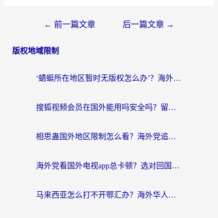
←
前一篇文章
后一篇文章
→
版权地域限制
‘蜻蜓所在地区暂时无版权怎么办’？海外党看国内内容、办国内事的实用指南
搜狐视频会员在国外能用吗安全吗？留学生亲测有效的回国观影解决方案
相思蛊国外地区限制怎么看？海外党追剧听歌的终极解决方案
海外党看国外电视app总卡顿？选对回国加速器，追剧购物两不误
马来西亚怎么打不开鄂汇办？海外华人必备的回国加速指南，解决追剧、办事、阅读难题