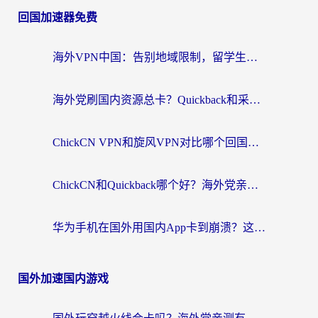
回国加速器免费
海外VPN中国：告别地域限制，留学生与华人如何轻松刷国内剧、玩国服？
海外党刷国内资源总卡？Quickback和采集蜂好用吗？这篇指南帮你避坑
ChickCN VPN和旋风VPN对比哪个回国效果更好？海外党亲测实用指南
ChickCN和Quickback哪个好？海外党亲测回国加速器，轻松解锁国内资源（附避坑指南）
华为手机在国外用国内App卡到崩溃？这篇加速器指南帮你无缝刷剧打游戏
国外加速国内游戏