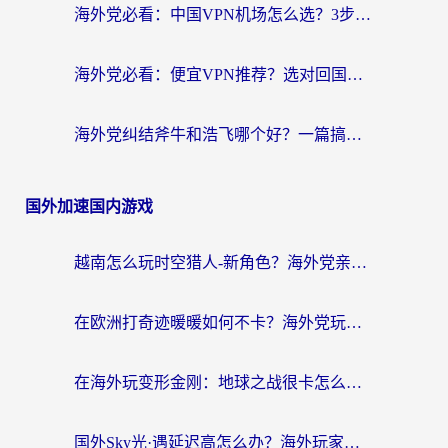
海外党必看：中国VPN机场怎么选？3步教你无缝访问国内资源（附避坑指南）
海外党必看：便宜VPN推荐？选对回国加速器才能无缝刷国内剧玩国服
海外党纠结斧牛和浩飞哪个好？一篇搞定回国加速器选择+无缝访问国内资源指南
国外加速国内游戏
越南怎么玩时空猎人-新角色？海外党亲测有效的国服游戏加速指南
在欧洲打奇迹暖暖如何不卡？海外党玩国服游戏的终极加速攻略
在海外玩变形金刚：地球之战很卡怎么办？老玩家亲测的加速器指南，解决卡顿烦恼
国外Sky光·遇延迟高怎么办？海外玩家国服游戏加速终极指南（附实测技巧）