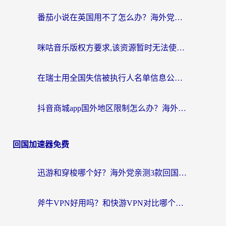
番茄小说在英国用不了怎么办？海外党亲测有效的回国加速解决方案
咪咕音乐版权方要求,该资源暂时无法使用？海外党这样解决听歌听书+看剧炒股难题
在瑞士用全国失信被执行人名单信息公布与查询地区限制怎么办？还能看欧洲杯直播和咪咕视频吗？
抖音商城app国外地区限制怎么办？海外党解锁国内内容的实用指南
回国加速器免费
迅游和穿梭哪个好？海外党亲测3款回国加速器+手游加速对比，附避坑指南
斧牛VPN好用吗？和快游VPN对比哪个回国效果更好？马来西亚留学生亲测分享