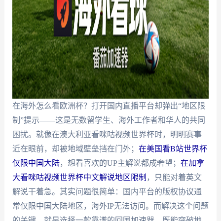
在海外怎么看欧洲杯？打开国内直播平台却弹出“地区限
制”提示——这是无数留学生、海外工作者和华人的共同
困扰。就像在澳大利亚看咪咕视频世界杯时，明明赛事
近在眼前，却被地域壁垒挡在门外；
在美国看B站世界杯
仅限中国大陆
，想看喜欢的UP主解说都成奢望；
在加拿
大看咪咕视频世界杯中文解说地区限制
，只能对着英文
解说干着急。其实问题很简单：国内平台的版权协议通
常仅限中国大陆地区，海外IP无法访问。而解决这个问题
的关键，就是选择一款靠谱的回国加速器，既能突破地