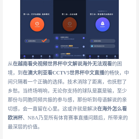
从
在越南看央视频世界杯中文解说海外无法观看
的困
境，到
在澳大利亚看CCTV5世界杯中文直播
的畅快，中
间只隔着一个正确的选择。技术消除了距离，也抚慰了
乡愁。当终场哨响，无论你支持的球队是赢是输，至少
那份与同胞同频共振的参与感，那份听到母语解说的亲
切感，会一直留在心里。这或许就是解决
在海外怎么看
欧洲杯
、NBA乃至所有体育赛事直播问题后，所带来的
最深层的价值。