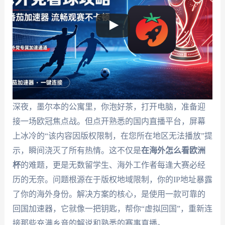
深夜，墨尔本的公寓里，你泡好茶，打开电脑，准备迎
接一场欧冠焦点战。但点开熟悉的国内直播平台，屏幕
上冰冷的“该内容因版权限制，在您所在地区无法播放”提
示，瞬间浇灭了所有热情。这不仅是
在海外怎么看欧洲
杯
的难题，更是无数留学生、海外工作者每逢大赛必经
历的无奈。问题根源在于版权地域限制，你的IP地址暴露
了你的海外身份。解决方案的核心，是使用一款可靠的
回国加速器，它就像一把钥匙，帮你“虚拟回国”，重新连
接那些充满乡音的解说和熟悉的赛事直播。