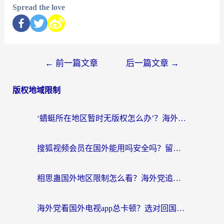
Spread the love
←
前一篇文章
后一篇文章
→
版权地域限制
‘蜻蜓所在地区暂时无版权怎么办’？海外党看国内内容、办国内事的实用指南
搜狐视频会员在国外能用吗安全吗？留学生亲测有效的回国观影解决方案
相思蛊国外地区限制怎么看？海外党追剧听歌的终极解决方案
海外党看国外电视app总卡顿？选对回国加速器，追剧购物两不误