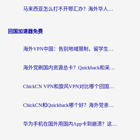
马来西亚怎么打不开鄂汇办？海外华人必备的回国加速指南，解决追剧、办事、阅读难题
回国加速器免费
海外VPN中国：告别地域限制，留学生与华人如何轻松刷国内剧、玩国服？
海外党刷国内资源总卡？Quickback和采集蜂好用吗？这篇指南帮你避坑
ChickCN VPN和旋风VPN对比哪个回国效果更好？海外党亲测实用指南
ChickCN和Quickback哪个好？海外党亲测回国加速器，轻松解锁国内资源（附避坑指南）
华为手机在国外用国内App卡到崩溃？这篇加速器指南帮你无缝刷剧打游戏