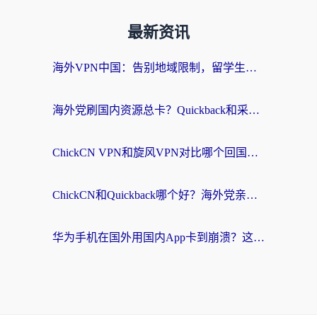
最新资讯
海外VPN中国：告别地域限制，留学生与华人如何轻松刷国内剧、玩国服？
海外党刷国内资源总卡？Quickback和采集蜂好用吗？这篇指南帮你避坑
ChickCN VPN和旋风VPN对比哪个回国效果更好？海外党亲测实用指南
ChickCN和Quickback哪个好？海外党亲测回国加速器，轻松解锁国内资源（附避坑指南）
华为手机在国外用国内App卡到崩溃？这篇加速器指南帮你无缝刷剧打游戏