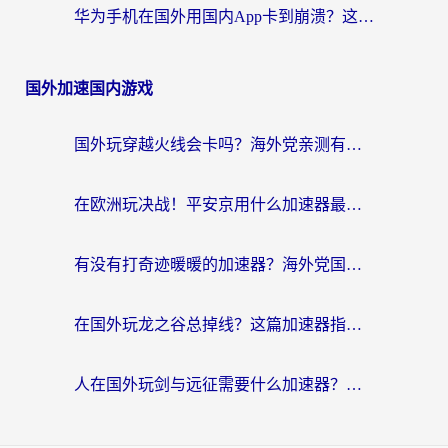
华为手机在国外用国内App卡到崩溃？这篇加速器指南帮你无缝刷剧打游戏
国外加速国内游戏
国外玩穿越火线会卡吗？海外党亲测有效的国服游戏加速指南
在欧洲玩决战！平安京用什么加速器最好用？2026实测有效的国服游戏加速指南
有没有打奇迹暖暖的加速器？海外党国服游戏畅玩不卡顿的秘密
在国外玩龙之谷总掉线？这篇加速器指南帮你告别延迟卡顿！
人在国外玩剑与远征需要什么加速器？老玩家亲测的避坑指南来了