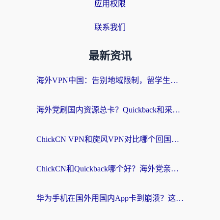
应用权限
联系我们
最新资讯
海外VPN中国：告别地域限制，留学生与华人如何轻松刷国内剧、玩国服？
海外党刷国内资源总卡？Quickback和采集蜂好用吗？这篇指南帮你避坑
ChickCN VPN和旋风VPN对比哪个回国效果更好？海外党亲测实用指南
ChickCN和Quickback哪个好？海外党亲测回国加速器，轻松解锁国内资源（附避坑指南）
华为手机在国外用国内App卡到崩溃？这篇加速器指南帮你无缝刷剧打游戏