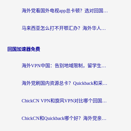
海外党看国外电视app总卡顿？选对回国加速器，追剧购物两不误
马来西亚怎么打不开鄂汇办？海外华人必备的回国加速指南，解决追剧、办事、阅读难题
回国加速器免费
海外VPN中国：告别地域限制，留学生与华人如何轻松刷国内剧、玩国服？
海外党刷国内资源总卡？Quickback和采集蜂好用吗？这篇指南帮你避坑
ChickCN VPN和旋风VPN对比哪个回国效果更好？海外党亲测实用指南
ChickCN和Quickback哪个好？海外党亲测回国加速器，轻松解锁国内资源（附避坑指南）