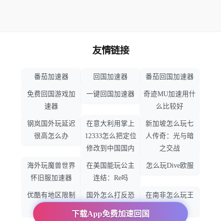
友情链接
番茄加速器
回国加速器
番茄回国加速器
免费回国游戏加
一键回国加速器
奇迹MU加速用什
速器
么比较好
钢岚国外玩延迟
在意大利用掌上
新加坡怎么玩七
很高怎么办
12333怎么把定位
人传奇：光与暗
修改到中国国内
之交战
海外玩魔兽世界
在美国能玩公主
怎么玩Dive欧服
怀旧服加速器
连结：Re吗
优酷有地区限制
国外怎么打反恐
在南非怎么玩王
吗
精英：全球攻势
者荣耀
下载App免费加速回国