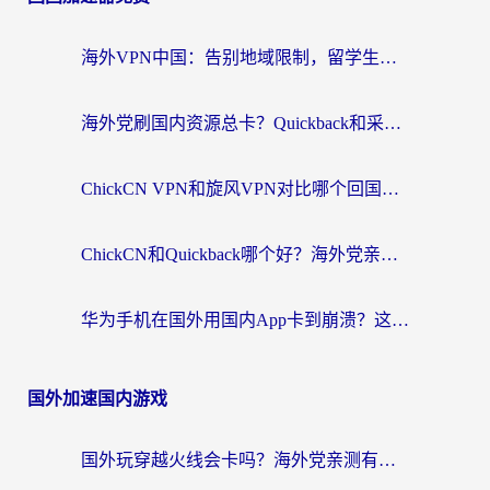
海外VPN中国：告别地域限制，留学生与华人如何轻松刷国内剧、玩国服？
海外党刷国内资源总卡？Quickback和采集蜂好用吗？这篇指南帮你避坑
ChickCN VPN和旋风VPN对比哪个回国效果更好？海外党亲测实用指南
ChickCN和Quickback哪个好？海外党亲测回国加速器，轻松解锁国内资源（附避坑指南）
华为手机在国外用国内App卡到崩溃？这篇加速器指南帮你无缝刷剧打游戏
国外加速国内游戏
国外玩穿越火线会卡吗？海外党亲测有效的国服游戏加速指南