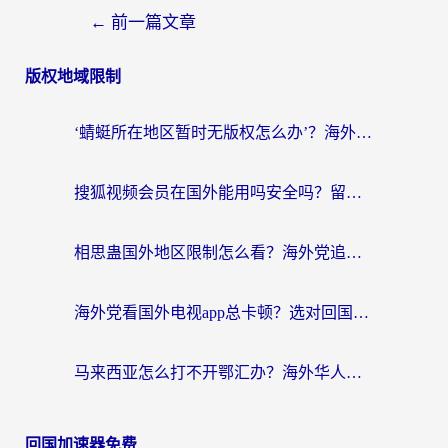
←
前一篇文章
版权地域限制
‘蜻蜓所在地区暂时无版权怎么办’？海外党看国内内容、办国内事的实用指南
搜狐视频会员在国外能用吗安全吗？留学生亲测有效的回国观影解决方案
相思蛊国外地区限制怎么看？海外党追剧听歌的终极解决方案
海外党看国外电视app总卡顿？选对回国加速器，追剧购物两不误
马来西亚怎么打不开鄂汇办？海外华人必备的回国加速指南，解决追剧、办事、阅读难题
回国加速器免费