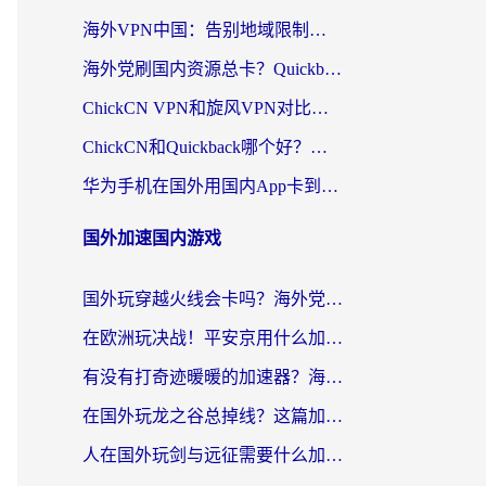
海外VPN中国：告别地域限制，留学生与华人如何轻松刷国内剧、玩国服？
海外党刷国内资源总卡？Quickback和采集蜂好用吗？这篇指南帮你避坑
ChickCN VPN和旋风VPN对比哪个回国效果更好？海外党亲测实用指南
ChickCN和Quickback哪个好？海外党亲测回国加速器，轻松解锁国内资源（附避坑指南）
华为手机在国外用国内App卡到崩溃？这篇加速器指南帮你无缝刷剧打游戏
国外加速国内游戏
国外玩穿越火线会卡吗？海外党亲测有效的国服游戏加速指南
在欧洲玩决战！平安京用什么加速器最好用？2026实测有效的国服游戏加速指南
有没有打奇迹暖暖的加速器？海外党国服游戏畅玩不卡顿的秘密
在国外玩龙之谷总掉线？这篇加速器指南帮你告别延迟卡顿！
人在国外玩剑与远征需要什么加速器？老玩家亲测的避坑指南来了