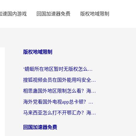
加速国内游戏
回国加速器免费
版权地域限制
版权地域限制
‘蜻蜓所在地区暂时无版权怎么办’？海外党看国内内容、办国内事的实用指南
搜狐视频会员在国外能用吗安全吗？留学生亲测有效的回国观影解决方案
相思蛊国外地区限制怎么看？海外党追剧听歌的终极解决方案
海外党看国外电视app总卡顿？选对回国加速器，追剧购物两不误
马来西亚怎么打不开鄂汇办？海外华人必备的回国加速指南，解决追剧、办事、阅读难题
回国加速器免费