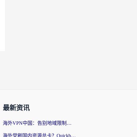
最新资讯
海外VPN中国：告别地域限制，留学生与华人如何轻松刷国内剧、玩国服？
海外党刷国内资源总卡？Quickback和采集蜂好用吗？这篇指南帮你避坑