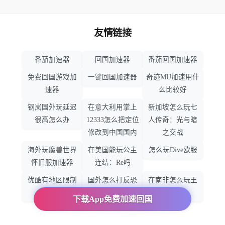
友情链接
番茄加速器
回国加速器
番茄回国加速器
免费回国游戏加
一键回国加速器
奇迹MU加速用什
速器
么比较好
钢岚国外玩延迟
在意大利用掌上
新加坡怎么玩七
很高怎么办
12333怎么把定位
人传奇：光与暗
修改到中国国内
之交战
海外玩魔兽世界
在美国能玩公主
怎么玩Dive欧服
怀旧服加速器
连结：Re吗
优酷有地区限制
国外怎么打反恐
在南非怎么玩王
吗
精英：全球攻势
者荣耀
下载App免费加速回国