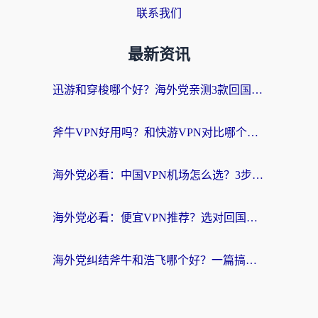
联系我们
最新资讯
迅游和穿梭哪个好？海外党亲测3款回国加速器+手游加速对比，附避坑指南
斧牛VPN好用吗？和快游VPN对比哪个回国效果更好？马来西亚留学生亲测分享
海外党必看：中国VPN机场怎么选？3步教你无缝访问国内资源（附避坑指南）
海外党必看：便宜VPN推荐？选对回国加速器才能无缝刷国内剧玩国服
海外党纠结斧牛和浩飞哪个好？一篇搞定回国加速器选择+无缝访问国内资源指南