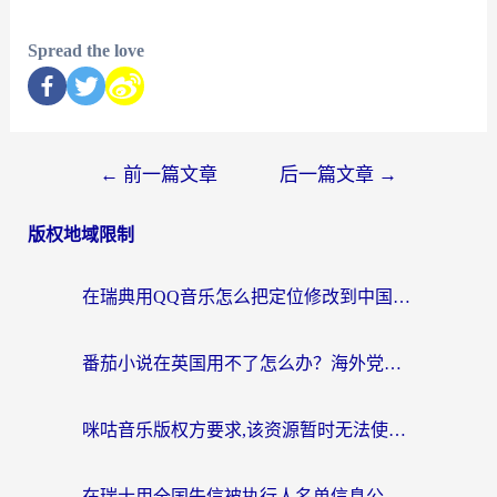
Spread the love
←
前一篇文章
后一篇文章
→
版权地域限制
在瑞典用QQ音乐怎么把定位修改到中国国内？留学生亲测有效的回国加速方案
番茄小说在英国用不了怎么办？海外党亲测有效的回国加速解决方案
咪咕音乐版权方要求,该资源暂时无法使用？海外党这样解决听歌听书+看剧炒股难题
在瑞士用全国失信被执行人名单信息公布与查询地区限制怎么办？还能看欧洲杯直播和咪咕视频吗？