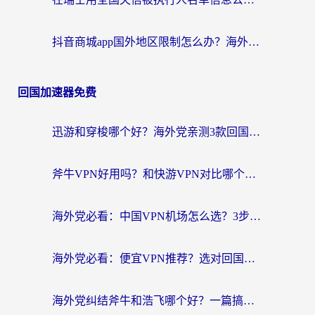
抖音商城app国外地区限制怎么办？海外党解锁国内内容的实用指南
回国加速器免费
迅游和穿梭哪个好？海外党亲测3款回国加速器+手游加速对比，附避坑指南
斧牛VPN好用吗？和快游VPN对比哪个回国效果更好？马来西亚留学生亲测分享
海外党必看：中国VPN机场怎么选？3步教你无缝访问国内资源（附避坑指南）
海外党必看：便宜VPN推荐？选对回国加速器才能无缝刷国内剧玩国服
海外党纠结斧牛和浩飞哪个好？一篇搞定回国加速器选择+无缝访问国内资源指南