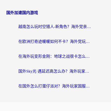
国外加速国内游戏
越南怎么玩时空猎人-新角色？海外党亲测有效的国服游戏加速指南
在欧洲打奇迹暖暖如何不卡？海外党玩国服游戏的终极加速攻略
在海外玩变形金刚：地球之战很卡怎么办？老玩家亲测的加速器指南，解决卡顿烦恼
国外Sky光·遇延迟高怎么办？海外玩家国服游戏加速终极指南（附实测技巧）
在国外怎么打蛋仔派对？海外玩家国服游戏加速避坑指南（附实测推荐）