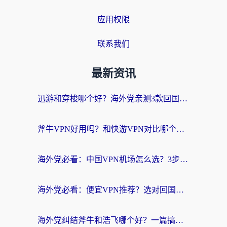
应用权限
联系我们
最新资讯
迅游和穿梭哪个好？海外党亲测3款回国加速器+手游加速对比，附避坑指南
斧牛VPN好用吗？和快游VPN对比哪个回国效果更好？马来西亚留学生亲测分享
海外党必看：中国VPN机场怎么选？3步教你无缝访问国内资源（附避坑指南）
海外党必看：便宜VPN推荐？选对回国加速器才能无缝刷国内剧玩国服
海外党纠结斧牛和浩飞哪个好？一篇搞定回国加速器选择+无缝访问国内资源指南