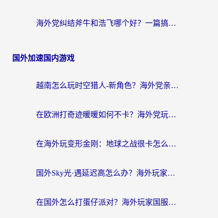
海外党纠结斧牛和浩飞哪个好？一篇搞定回国加速器选择+无缝访问国内资源指南
国外加速国内游戏
越南怎么玩时空猎人-新角色？海外党亲测有效的国服游戏加速指南
在欧洲打奇迹暖暖如何不卡？海外党玩国服游戏的终极加速攻略
在海外玩变形金刚：地球之战很卡怎么办？老玩家亲测的加速器指南，解决卡顿烦恼
国外Sky光·遇延迟高怎么办？海外玩家国服游戏加速终极指南（附实测技巧）
在国外怎么打蛋仔派对？海外玩家国服游戏加速避坑指南（附实测推荐）