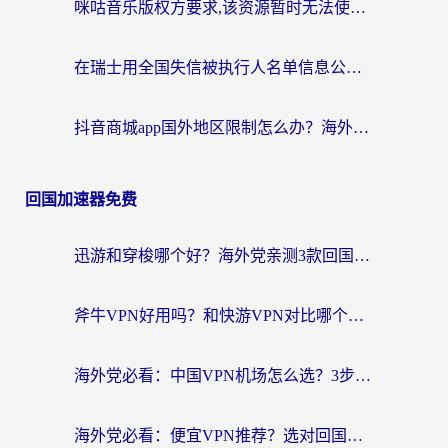
咪咕音乐版权方要求,该资源暂时无法使用？海外党这样解决听歌听书+看剧炒股难题
在瑞士用全国失信被执行人名单信息公布与查询地区限制怎么办？还能看欧洲杯直播和咪咕视频吗？
抖音商城app国外地区限制怎么办？海外党解锁国内内容的实用指南
回国加速器免费
迅游和穿梭哪个好？海外党亲测3款回国加速器+手游加速对比，附避坑指南
斧牛VPN好用吗？和快游VPN对比哪个回国效果更好？马来西亚留学生亲测分享
海外党必看：中国VPN机场怎么选？3步教你无缝访问国内资源（附避坑指南）
海外党必看：便宜VPN推荐？选对回国加速器才能无缝刷国内剧玩国服