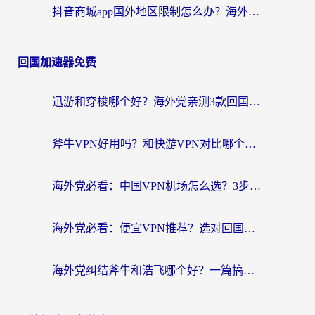
抖音商城app国外地区限制怎么办？海外党解锁国内内容的实用指南
回国加速器免费
迅游和穿梭哪个好？海外党亲测3款回国加速器+手游加速对比，附避坑指南
斧牛VPN好用吗？和快游VPN对比哪个回国效果更好？马来西亚留学生亲测分享
海外党必看：中国VPN机场怎么选？3步教你无缝访问国内资源（附避坑指南）
海外党必看：便宜VPN推荐？选对回国加速器才能无缝刷国内剧玩国服
海外党纠结斧牛和浩飞哪个好？一篇搞定回国加速器选择+无缝访问国内资源指南