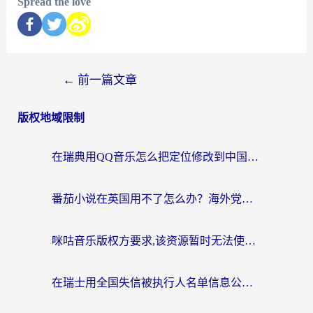
Spread the love
←
前一篇文章
版权地域限制
在瑞典用QQ音乐怎么把定位修改到中国国内？留学生亲测有效的回国加速方案
番茄小说在英国用不了怎么办？海外党亲测有效的回国加速解决方案
咪咕音乐版权方要求,该资源暂时无法使用？海外党这样解决听歌听书+看剧炒股难题
在瑞士用全国失信被执行人名单信息公布与查询地区限制怎么办？还能看欧洲杯直播和咪咕视频吗？