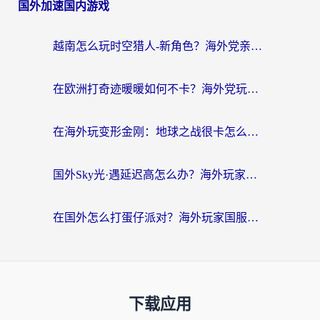
国外加速国内游戏
越南怎么玩时空猎人-新角色？海外党亲测有效的国服游戏加速指南
在欧洲打奇迹暖暖如何不卡？海外党玩国服游戏的终极加速攻略
在海外玩变形金刚：地球之战很卡怎么办？老玩家亲测的加速器指南，解决卡顿烦恼
国外Sky光·遇延迟高怎么办？海外玩家国服游戏加速终极指南（附实测技巧）
在国外怎么打蛋仔派对？海外玩家国服游戏加速避坑指南（附实测推荐）
下载应用