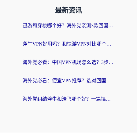
最新资讯
迅游和穿梭哪个好？海外党亲测3款回国加速器+手游加速对比，附避坑指南
斧牛VPN好用吗？和快游VPN对比哪个回国效果更好？马来西亚留学生亲测分享
海外党必看：中国VPN机场怎么选？3步教你无缝访问国内资源（附避坑指南）
海外党必看：便宜VPN推荐？选对回国加速器才能无缝刷国内剧玩国服
海外党纠结斧牛和浩飞哪个好？一篇搞定回国加速器选择+无缝访问国内资源指南