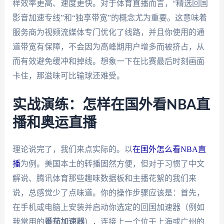
样效率更高、速度更快。对于体育直播而言，“精选回国
影音加速专线”和“独享带宽”的概念尤为重要。这意味着
服务商为视频流媒体专门优化了线路，并且你使用的通
道带宽有保障，不会因为高峰期用户增多而被挤占，从
而有效避免缓冲和掉线。想象一下在比赛最后时刻画面
卡住，那滋味可比输球还难受。
实战演练：怎样在国外看NBA直
播和奥运直播
理论说完了，我们来点实际的。以
在国外怎么看NBA直
播
为例。美国本土的转播固然方便，但对于习惯了中文
解说、腾讯体育那些趣味数据板和主播花絮的我们来
说，总感觉少了点味道。你的操作步骤应该是：首先，
在手机或电脑上安装并启动你选定的回国加速器（例如
我常用的
番茄加速器
），连接上一个位于上海或广州的