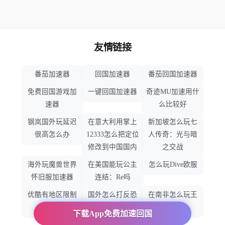
友情链接
番茄加速器
回国加速器
番茄回国加速器
免费回国游戏加
一键回国加速器
奇迹MU加速用什
速器
么比较好
钢岚国外玩延迟
在意大利用掌上
新加坡怎么玩七
很高怎么办
12333怎么把定位
人传奇：光与暗
修改到中国国内
之交战
海外玩魔兽世界
在美国能玩公主
怎么玩Dive欧服
怀旧服加速器
连结：Re吗
优酷有地区限制
国外怎么打反恐
在南非怎么玩王
吗
精英：全球攻势
者荣耀
下载App免费加速回国