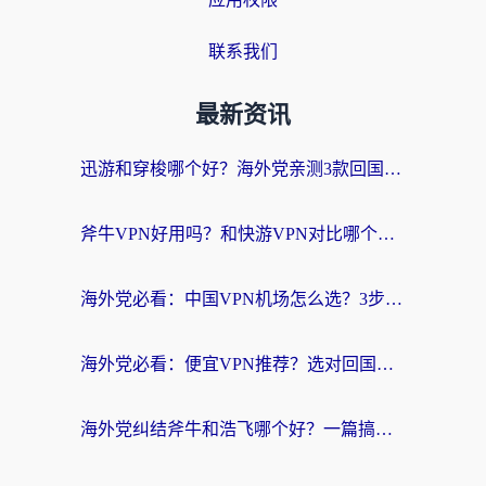
联系我们
最新资讯
迅游和穿梭哪个好？海外党亲测3款回国加速器+手游加速对比，附避坑指南
斧牛VPN好用吗？和快游VPN对比哪个回国效果更好？马来西亚留学生亲测分享
海外党必看：中国VPN机场怎么选？3步教你无缝访问国内资源（附避坑指南）
海外党必看：便宜VPN推荐？选对回国加速器才能无缝刷国内剧玩国服
海外党纠结斧牛和浩飞哪个好？一篇搞定回国加速器选择+无缝访问国内资源指南