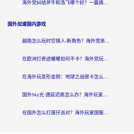
海外党纠结斧牛和浩飞哪个好？一篇搞定回国加速器选择+无缝访问国内资源指南
国外加速国内游戏
越南怎么玩时空猎人-新角色？海外党亲测有效的国服游戏加速指南
在欧洲打奇迹暖暖如何不卡？海外党玩国服游戏的终极加速攻略
在海外玩变形金刚：地球之战很卡怎么办？老玩家亲测的加速器指南，解决卡顿烦恼
国外Sky光·遇延迟高怎么办？海外玩家国服游戏加速终极指南（附实测技巧）
在国外怎么打蛋仔派对？海外玩家国服游戏加速避坑指南（附实测推荐）