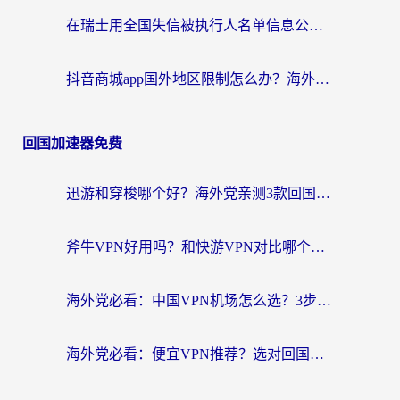
在瑞士用全国失信被执行人名单信息公布与查询地区限制怎么办？还能看欧洲杯直播和咪咕视频吗？
抖音商城app国外地区限制怎么办？海外党解锁国内内容的实用指南
回国加速器免费
迅游和穿梭哪个好？海外党亲测3款回国加速器+手游加速对比，附避坑指南
斧牛VPN好用吗？和快游VPN对比哪个回国效果更好？马来西亚留学生亲测分享
海外党必看：中国VPN机场怎么选？3步教你无缝访问国内资源（附避坑指南）
海外党必看：便宜VPN推荐？选对回国加速器才能无缝刷国内剧玩国服