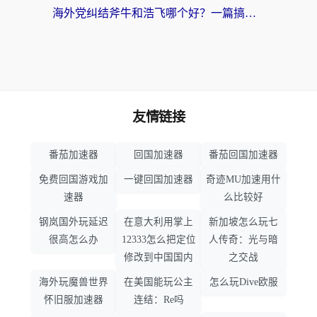
海外党纠结斧牛和浩飞哪个好？一篇搞定回国加速器选择+无缝访问国内资源指南
友情链接
番茄加速器
回国加速器
番茄回国加速器
免费回国游戏加
一键回国加速器
奇迹MU加速用什
速器
么比较好
钢岚国外玩延迟
在意大利用掌上
新加坡怎么玩七
很高怎么办
12333怎么把定位
人传奇：光与暗
修改到中国国内
之交战
海外玩魔兽世界
在美国能玩公主
怎么玩Dive欧服
怀旧服加速器
连结：Re吗