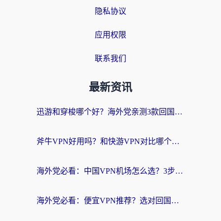
隐私协议
应用权限
联系我们
最新资讯
迅游和穿梭哪个好？海外党亲测3款回国加速器+手游加速对比，附避坑指南
斧牛VPN好用吗？和快游VPN对比哪个回国效果更好？马来西亚留学生亲测分享
海外党必看：中国VPN机场怎么选？3步教你无缝访问国内资源（附避坑指南）
海外党必看：便宜VPN推荐？选对回国加速器才能无缝刷国内剧玩国服