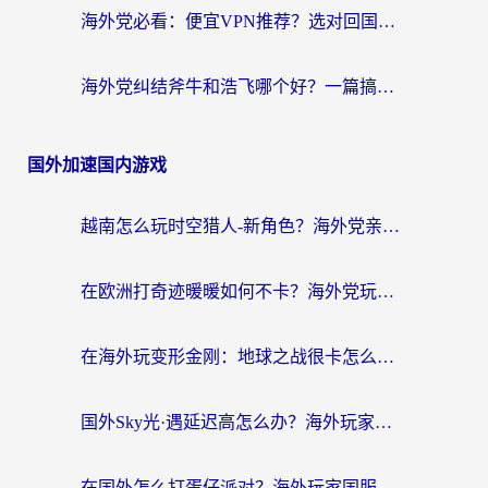
海外党必看：便宜VPN推荐？选对回国加速器才能无缝刷国内剧玩国服
海外党纠结斧牛和浩飞哪个好？一篇搞定回国加速器选择+无缝访问国内资源指南
国外加速国内游戏
越南怎么玩时空猎人-新角色？海外党亲测有效的国服游戏加速指南
在欧洲打奇迹暖暖如何不卡？海外党玩国服游戏的终极加速攻略
在海外玩变形金刚：地球之战很卡怎么办？老玩家亲测的加速器指南，解决卡顿烦恼
国外Sky光·遇延迟高怎么办？海外玩家国服游戏加速终极指南（附实测技巧）
在国外怎么打蛋仔派对？海外玩家国服游戏加速避坑指南（附实测推荐）