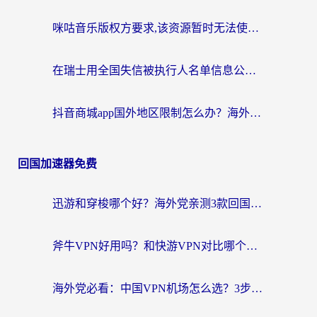
咪咕音乐版权方要求,该资源暂时无法使用？海外党这样解决听歌听书+看剧炒股难题
在瑞士用全国失信被执行人名单信息公布与查询地区限制怎么办？还能看欧洲杯直播和咪咕视频吗？
抖音商城app国外地区限制怎么办？海外党解锁国内内容的实用指南
回国加速器免费
迅游和穿梭哪个好？海外党亲测3款回国加速器+手游加速对比，附避坑指南
斧牛VPN好用吗？和快游VPN对比哪个回国效果更好？马来西亚留学生亲测分享
海外党必看：中国VPN机场怎么选？3步教你无缝访问国内资源（附避坑指南）