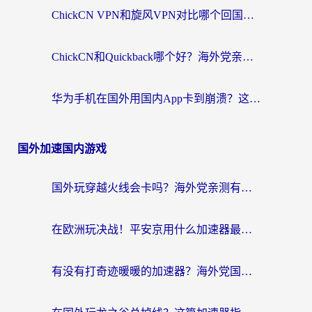
ChickCN VPN和旋风VPN对比哪个回国效果更好？海外党亲测实用指南
ChickCN和Quickback哪个好？海外党亲测回国加速器，轻松解锁国内资源（附避坑指南）
华为手机在国外用国内App卡到崩溃？这篇加速器指南帮你无缝刷剧打游戏
国外加速国内游戏
国外玩穿越火线会卡吗？海外党亲测有效的国服游戏加速指南
在欧洲玩决战！平安京用什么加速器最好用？2026实测有效的国服游戏加速指南
有没有打奇迹暖暖的加速器？海外党国服游戏畅玩不卡顿的秘密