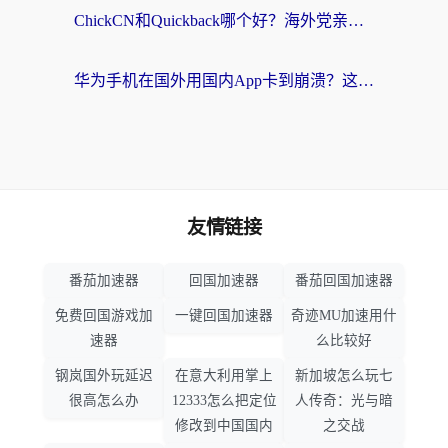
ChickCN和Quickback哪个好？海外党亲测回国加速器，轻松解锁国内资源（附避坑指南）
华为手机在国外用国内App卡到崩溃？这篇加速器指南帮你无缝刷剧打游戏
友情链接
番茄加速器
回国加速器
番茄回国加速器
免费回国游戏加
一键回国加速器
奇迹MU加速用什
速器
么比较好
钢岚国外玩延迟
在意大利用掌上
新加坡怎么玩七
很高怎么办
12333怎么把定位
人传奇：光与暗
修改到中国国内
之交战