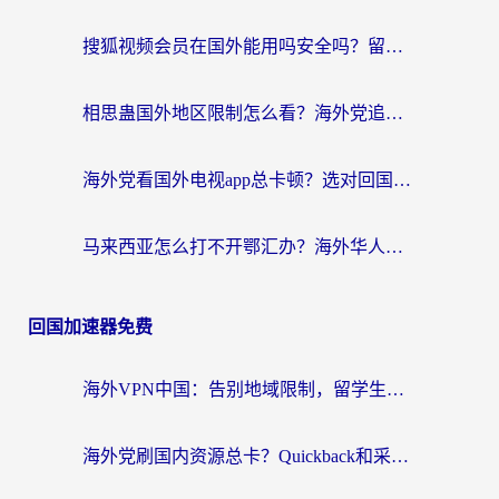
搜狐视频会员在国外能用吗安全吗？留学生亲测有效的回国观影解决方案
相思蛊国外地区限制怎么看？海外党追剧听歌的终极解决方案
海外党看国外电视app总卡顿？选对回国加速器，追剧购物两不误
马来西亚怎么打不开鄂汇办？海外华人必备的回国加速指南，解决追剧、办事、阅读难题
回国加速器免费
海外VPN中国：告别地域限制，留学生与华人如何轻松刷国内剧、玩国服？
海外党刷国内资源总卡？Quickback和采集蜂好用吗？这篇指南帮你避坑