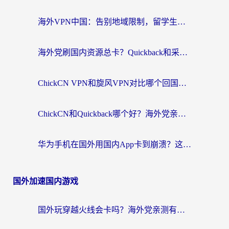
海外VPN中国：告别地域限制，留学生与华人如何轻松刷国内剧、玩国服？
海外党刷国内资源总卡？Quickback和采集蜂好用吗？这篇指南帮你避坑
ChickCN VPN和旋风VPN对比哪个回国效果更好？海外党亲测实用指南
ChickCN和Quickback哪个好？海外党亲测回国加速器，轻松解锁国内资源（附避坑指南）
华为手机在国外用国内App卡到崩溃？这篇加速器指南帮你无缝刷剧打游戏
国外加速国内游戏
国外玩穿越火线会卡吗？海外党亲测有效的国服游戏加速指南