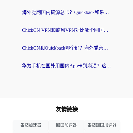
海外党刷国内资源总卡？Quickback和采集蜂好用吗？这篇指南帮你避坑
ChickCN VPN和旋风VPN对比哪个回国效果更好？海外党亲测实用指南
ChickCN和Quickback哪个好？海外党亲测回国加速器，轻松解锁国内资源（附避坑指南）
华为手机在国外用国内App卡到崩溃？这篇加速器指南帮你无缝刷剧打游戏
友情链接
番茄加速器
回国加速器
番茄回国加速器