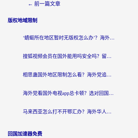
←
前一篇文章
版权地域限制
‘蜻蜓所在地区暂时无版权怎么办’？海外党看国内内容、办国内事的实用指南
搜狐视频会员在国外能用吗安全吗？留学生亲测有效的回国观影解决方案
相思蛊国外地区限制怎么看？海外党追剧听歌的终极解决方案
海外党看国外电视app总卡顿？选对回国加速器，追剧购物两不误
马来西亚怎么打不开鄂汇办？海外华人必备的回国加速指南，解决追剧、办事、阅读难题
回国加速器免费