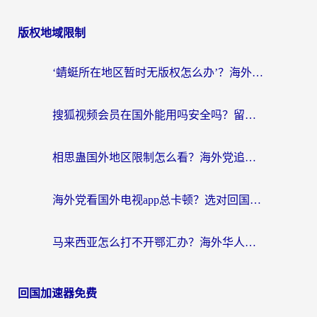
版权地域限制
‘蜻蜓所在地区暂时无版权怎么办’？海外党看国内内容、办国内事的实用指南
搜狐视频会员在国外能用吗安全吗？留学生亲测有效的回国观影解决方案
相思蛊国外地区限制怎么看？海外党追剧听歌的终极解决方案
海外党看国外电视app总卡顿？选对回国加速器，追剧购物两不误
马来西亚怎么打不开鄂汇办？海外华人必备的回国加速指南，解决追剧、办事、阅读难题
回国加速器免费