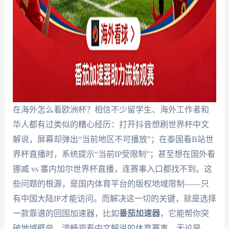
在海外怎么看欧洲杯？相信不少留学生、海外工作者和
华人都有过类似的糟心经历：打开抖音想刷世界杯中文
解说，屏幕却弹出“当前地区不可播放”；在泰国看B站世
界杯直播时，系统提示“当前IP受限制”；甚至想在国外看
挪威 vs 塞内加尔世界杯直播，连赛事入口都找不到。这
些问题的根源，是国内体育平台的版权地域限制——只
有中国大陆IP才能访问。而解决这一切的关键，就是选择
一款靠谱的回国加速器，比如
番茄加速器
，它能帮你突
破地域壁垒，流畅观看中文解说的体育赛事，无论是