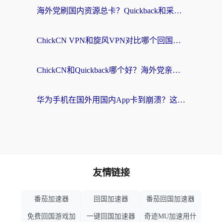
海外党刷国内资源总卡？Quickback和采集蜂好用吗？这篇指南帮你避坑
ChickCN VPN和旋风VPN对比哪个回国效果更好？海外党亲测实用指南
ChickCN和Quickback哪个好？海外党亲测回国加速器，轻松解锁国内资源（附避坑指南）
华为手机在国外用国内App卡到崩溃？这篇加速器指南帮你无缝刷剧打游戏
友情链接
番茄加速器
回国加速器
番茄回国加速器
免费回国游戏加
一键回国加速器
奇迹MU加速用什