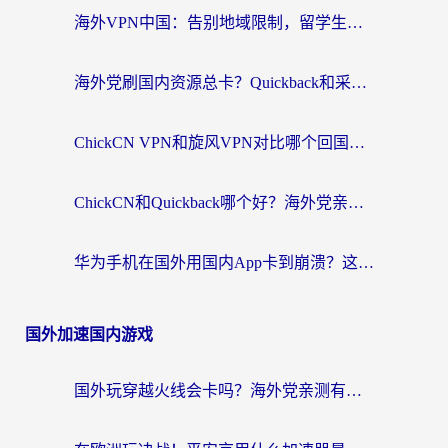
海外VPN中国：告别地域限制，留学生与华人如何轻松刷国内剧、玩国服？
海外党刷国内资源总卡？Quickback和采集蜂好用吗？这篇指南帮你避坑
ChickCN VPN和旋风VPN对比哪个回国效果更好？海外党亲测实用指南
ChickCN和Quickback哪个好？海外党亲测回国加速器，轻松解锁国内资源（附避坑指南）
华为手机在国外用国内App卡到崩溃？这篇加速器指南帮你无缝刷剧打游戏
国外加速国内游戏
国外玩穿越火线会卡吗？海外党亲测有效的国服游戏加速指南