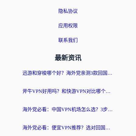
隐私协议
应用权限
联系我们
最新资讯
迅游和穿梭哪个好？海外党亲测3款回国加速器+手游加速对比，附避坑指南
斧牛VPN好用吗？和快游VPN对比哪个回国效果更好？马来西亚留学生亲测分享
海外党必看：中国VPN机场怎么选？3步教你无缝访问国内资源（附避坑指南）
海外党必看：便宜VPN推荐？选对回国加速器才能无缝刷国内剧玩国服