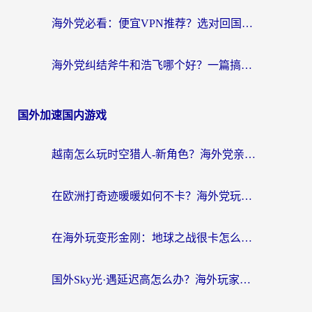
海外党必看：便宜VPN推荐？选对回国加速器才能无缝刷国内剧玩国服
海外党纠结斧牛和浩飞哪个好？一篇搞定回国加速器选择+无缝访问国内资源指南
国外加速国内游戏
越南怎么玩时空猎人-新角色？海外党亲测有效的国服游戏加速指南
在欧洲打奇迹暖暖如何不卡？海外党玩国服游戏的终极加速攻略
在海外玩变形金刚：地球之战很卡怎么办？老玩家亲测的加速器指南，解决卡顿烦恼
国外Sky光·遇延迟高怎么办？海外玩家国服游戏加速终极指南（附实测技巧）