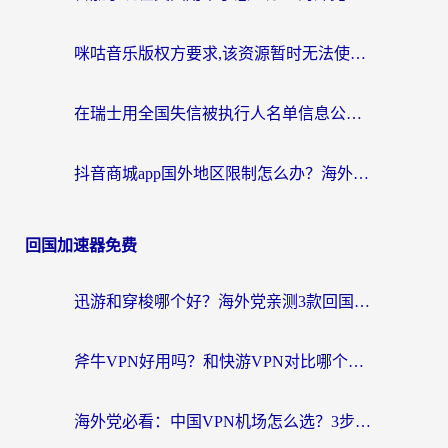
咪咕音乐版权方要求,该资源暂时无法使用？海外党这样解决听歌听书+看剧炒股难题
在瑞士用全国失信被执行人名单信息公布与查询地区限制怎么办？还能看欧洲杯直播和咪咕视频吗？
抖音商城app国外地区限制怎么办？海外党解锁国内内容的实用指南
回国加速器免费
迅游和穿梭哪个好？海外党亲测3款回国加速器+手游加速对比，附避坑指南
斧牛VPN好用吗？和快游VPN对比哪个回国效果更好？马来西亚留学生亲测分享
海外党必看：中国VPN机场怎么选？3步教你无缝访问国内资源（附避坑指南）