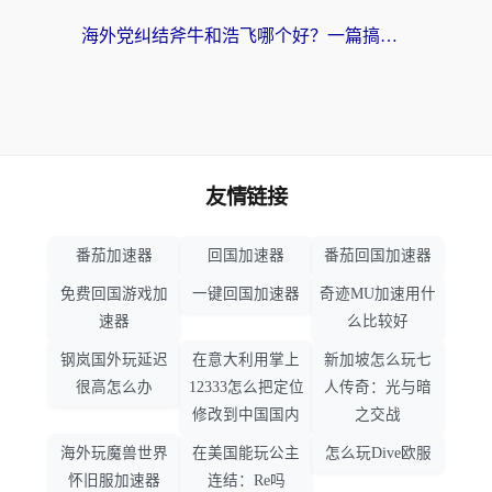
海外党纠结斧牛和浩飞哪个好？一篇搞定回国加速器选择+无缝访问国内资源指南
友情链接
番茄加速器
回国加速器
番茄回国加速器
免费回国游戏加
一键回国加速器
奇迹MU加速用什
速器
么比较好
钢岚国外玩延迟
在意大利用掌上
新加坡怎么玩七
很高怎么办
12333怎么把定位
人传奇：光与暗
修改到中国国内
之交战
海外玩魔兽世界
在美国能玩公主
怎么玩Dive欧服
怀旧服加速器
连结：Re吗