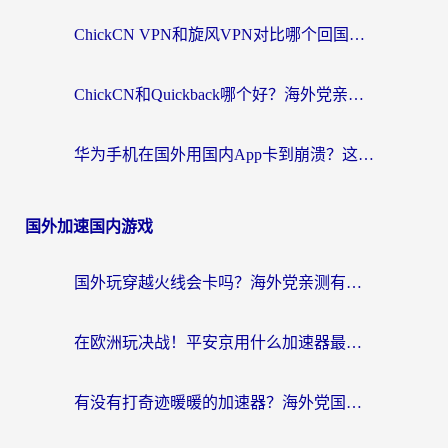
ChickCN VPN和旋风VPN对比哪个回国效果更好？海外党亲测实用指南
ChickCN和Quickback哪个好？海外党亲测回国加速器，轻松解锁国内资源（附避坑指南）
华为手机在国外用国内App卡到崩溃？这篇加速器指南帮你无缝刷剧打游戏
国外加速国内游戏
国外玩穿越火线会卡吗？海外党亲测有效的国服游戏加速指南
在欧洲玩决战！平安京用什么加速器最好用？2026实测有效的国服游戏加速指南
有没有打奇迹暖暖的加速器？海外党国服游戏畅玩不卡顿的秘密