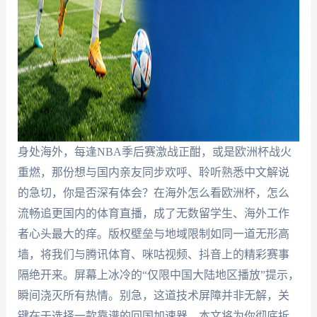
身处海外，每逢NBA季后赛激战正酣，或是欧洲杯战火
重燃，那份想与国内亲友同步欢呼、聆听熟悉中文解说
的急切，你是否深有体会？在海外怎么看欧洲杯，怎么
流畅追更国内的体育直播，成了无数留学生、海外工作
者心头最大的痒。版权壁垒与地域限制如同一道无形高
墙，将我们与腾讯体育、咪咕视频、抖音上的精彩赛事
隔绝开来。屏幕上冰冷的“仅限中国大陆地区播放”提示，
瞬间浇灭所有热情。别急，这道技术屏障并非无解，关
键在于选择一款靠谱的回国加速器。本文将为你彻底拆