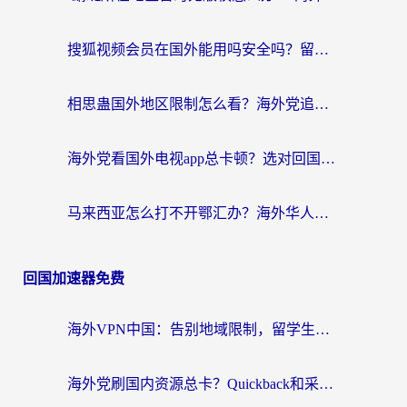
搜狐视频会员在国外能用吗安全吗？留学生亲测有效的回国观影解决方案
相思蛊国外地区限制怎么看？海外党追剧听歌的终极解决方案
海外党看国外电视app总卡顿？选对回国加速器，追剧购物两不误
马来西亚怎么打不开鄂汇办？海外华人必备的回国加速指南，解决追剧、办事、阅读难题
回国加速器免费
海外VPN中国：告别地域限制，留学生与华人如何轻松刷国内剧、玩国服？
海外党刷国内资源总卡？Quickback和采集蜂好用吗？这篇指南帮你避坑