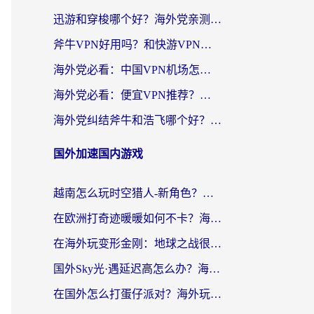
迅游和穿梭哪个好？海外党亲测3款回国加速器+手游加速对比，附避坑指南
斧牛VPN好用吗？和快游VPN对比哪个回国效果更好？马来西亚留学生亲测分享
海外党必看：中国VPN机场怎么选？3步教你无缝访问国内资源（附避坑指南）
海外党必看：便宜VPN推荐？选对回国加速器才能无缝刷国内剧玩国服
海外党纠结斧牛和浩飞哪个好？一篇搞定回国加速器选择+无缝访问国内资源指南
国外加速国内游戏
越南怎么玩时空猎人-新角色？海外党亲测有效的国服游戏加速指南
在欧洲打奇迹暖暖如何不卡？海外党玩国服游戏的终极加速攻略
在海外玩变形金刚：地球之战很卡怎么办？老玩家亲测的加速器指南，解决卡顿烦恼
国外Sky光·遇延迟高怎么办？海外玩家国服游戏加速终极指南（附实测技巧）
在国外怎么打蛋仔派对？海外玩家国服游戏加速避坑指南（附实测推荐）