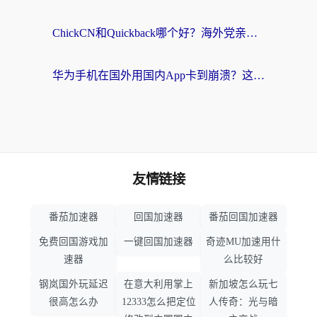
ChickCN和Quickback哪个好？海外党亲测回国加速器，轻松解锁国内资源（附避坑指南）
华为手机在国外用国内App卡到崩溃？这篇加速器指南帮你无缝刷剧打游戏
友情链接
番茄加速器
回国加速器
番茄回国加速器
免费回国游戏加
一键回国加速器
奇迹MU加速用什
速器
么比较好
钢岚国外玩延迟
在意大利用掌上
新加坡怎么玩七
很高怎么办
12333怎么把定位
人传奇：光与暗