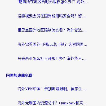
‘蜻蜓所在地区暂时无版权怎么办’？海外党看国内内容、办国内事的实用指南
搜狐视频会员在国外能用吗安全吗？留学生亲测有效的回国观影解决方案
相思蛊国外地区限制怎么看？海外党追剧听歌的终极解决方案
海外党看国外电视app总卡顿？选对回国加速器，追剧购物两不误
马来西亚怎么打不开鄂汇办？海外华人必备的回国加速指南，解决追剧、办事、阅读难题
回国加速器免费
海外VPN中国：告别地域限制，留学生与华人如何轻松刷国内剧、玩国服？
海外党刷国内资源总卡？Quickback和采集蜂好用吗？这篇指南帮你避坑