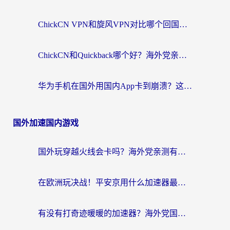
ChickCN VPN和旋风VPN对比哪个回国效果更好？海外党亲测实用指南
ChickCN和Quickback哪个好？海外党亲测回国加速器，轻松解锁国内资源（附避坑指南）
华为手机在国外用国内App卡到崩溃？这篇加速器指南帮你无缝刷剧打游戏
国外加速国内游戏
国外玩穿越火线会卡吗？海外党亲测有效的国服游戏加速指南
在欧洲玩决战！平安京用什么加速器最好用？2026实测有效的国服游戏加速指南
有没有打奇迹暖暖的加速器？海外党国服游戏畅玩不卡顿的秘密