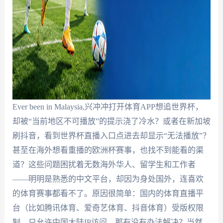
Ever been in Malaysia,兴冲冲打开体育APP想追世界杯，
却被“当前地区不可播放”的提示浇了冷水？或者在新加坡
刷抖音，看到世界杯直播入口点进去却显示“无法播放”？
甚至在海外想看重播的欧洲杯赛事，也找不到能看的渠
道？这些问题困扰着无数海外华人、留学生和工作者
——明明是熟悉的中文平台，却因为身处国外，连喜欢
的体育赛事都看不了。原因很简单：国内的体育直播平
台（比如腾讯体育、爱奇艺体育、抖音体育）受版权限
制，只允许中国大陆IP访问。那有没有办法解决？当然