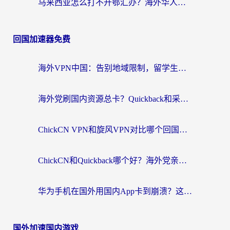
马来西亚怎么打不开鄂汇办？海外华人必备的回国加速指南，解决追剧、办事、阅读难题
回国加速器免费
海外VPN中国：告别地域限制，留学生与华人如何轻松刷国内剧、玩国服？
海外党刷国内资源总卡？Quickback和采集蜂好用吗？这篇指南帮你避坑
ChickCN VPN和旋风VPN对比哪个回国效果更好？海外党亲测实用指南
ChickCN和Quickback哪个好？海外党亲测回国加速器，轻松解锁国内资源（附避坑指南）
华为手机在国外用国内App卡到崩溃？这篇加速器指南帮你无缝刷剧打游戏
国外加速国内游戏