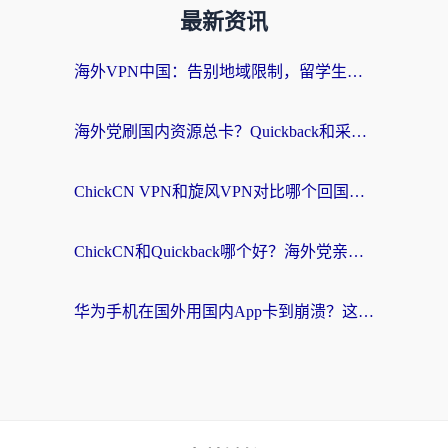
最新资讯
海外VPN中国：告别地域限制，留学生与华人如何轻松刷国内剧、玩国服？
海外党刷国内资源总卡？Quickback和采集蜂好用吗？这篇指南帮你避坑
ChickCN VPN和旋风VPN对比哪个回国效果更好？海外党亲测实用指南
ChickCN和Quickback哪个好？海外党亲测回国加速器，轻松解锁国内资源（附避坑指南）
华为手机在国外用国内App卡到崩溃？这篇加速器指南帮你无缝刷剧打游戏