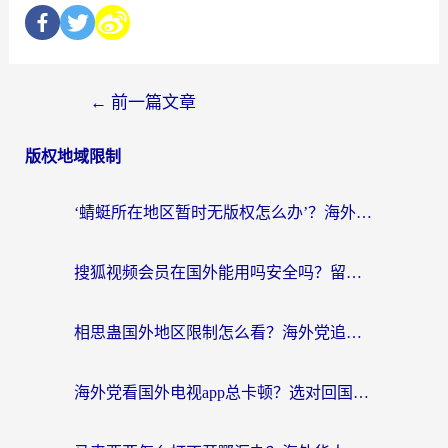
←
前一篇文章
版权地域限制
‘蜻蜓所在地区暂时无版权怎么办’？海外党看国内内容、办国内事的实用指南
搜狐视频会员在国外能用吗安全吗？留学生亲测有效的回国观影解决方案
相思蛊国外地区限制怎么看？海外党追剧听歌的终极解决方案
海外党看国外电视app总卡顿？选对回国加速器，追剧购物两不误