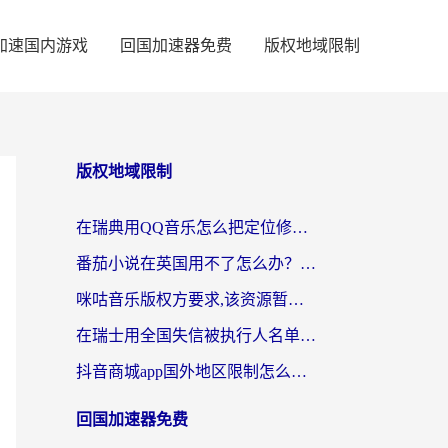
加速国内游戏
回国加速器免费
版权地域限制
版权地域限制
在瑞典用QQ音乐怎么把定位修改到中国国内？留学生亲测有效的回国加速方案
番茄小说在英国用不了怎么办？海外党亲测有效的回国加速解决方案
咪咕音乐版权方要求,该资源暂时无法使用？海外党这样解决听歌听书+看剧炒股难题
在瑞士用全国失信被执行人名单信息公布与查询地区限制怎么办？还能看欧洲杯直播和咪咕视频吗？
抖音商城app国外地区限制怎么办？海外党解锁国内内容的实用指南
回国加速器免费