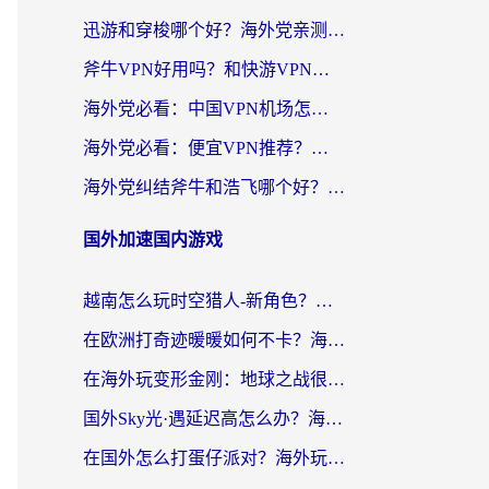
迅游和穿梭哪个好？海外党亲测3款回国加速器+手游加速对比，附避坑指南
斧牛VPN好用吗？和快游VPN对比哪个回国效果更好？马来西亚留学生亲测分享
海外党必看：中国VPN机场怎么选？3步教你无缝访问国内资源（附避坑指南）
海外党必看：便宜VPN推荐？选对回国加速器才能无缝刷国内剧玩国服
海外党纠结斧牛和浩飞哪个好？一篇搞定回国加速器选择+无缝访问国内资源指南
国外加速国内游戏
越南怎么玩时空猎人-新角色？海外党亲测有效的国服游戏加速指南
在欧洲打奇迹暖暖如何不卡？海外党玩国服游戏的终极加速攻略
在海外玩变形金刚：地球之战很卡怎么办？老玩家亲测的加速器指南，解决卡顿烦恼
国外Sky光·遇延迟高怎么办？海外玩家国服游戏加速终极指南（附实测技巧）
在国外怎么打蛋仔派对？海外玩家国服游戏加速避坑指南（附实测推荐）