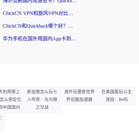
海外党刷国内资源总卡？Quickback和采集蜂好用吗？这篇指南帮你避坑
ChickCN VPN和旋风VPN对比哪个回国效果更好？海外党亲测实用指南
ChickCN和Quickback哪个好？海外党亲测回国加速器，轻松解锁国内资源（附避坑指南）
华为手机在国外用国内App卡到崩溃？这篇加速器指南帮你无缝刷剧打游戏
大利用掌上
新加坡怎么玩七
海外玩魔兽世界
在美国能玩公主
33怎么把定位
人传奇：光与暗
怀旧服加速器
连结：Re吗
到中国国内
之交战
王