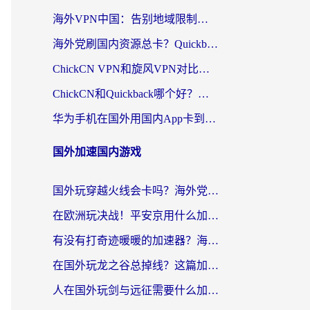
海外VPN中国：告别地域限制，留学生与华人如何轻松刷国内剧、玩国服？
海外党刷国内资源总卡？Quickback和采集蜂好用吗？这篇指南帮你避坑
ChickCN VPN和旋风VPN对比哪个回国效果更好？海外党亲测实用指南
ChickCN和Quickback哪个好？海外党亲测回国加速器，轻松解锁国内资源（附避坑指南）
华为手机在国外用国内App卡到崩溃？这篇加速器指南帮你无缝刷剧打游戏
国外加速国内游戏
国外玩穿越火线会卡吗？海外党亲测有效的国服游戏加速指南
在欧洲玩决战！平安京用什么加速器最好用？2026实测有效的国服游戏加速指南
有没有打奇迹暖暖的加速器？海外党国服游戏畅玩不卡顿的秘密
在国外玩龙之谷总掉线？这篇加速器指南帮你告别延迟卡顿！
人在国外玩剑与远征需要什么加速器？老玩家亲测的避坑指南来了