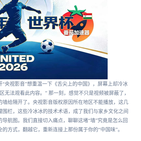
“央视影音”想重温一下《舌尖上的中国》，屏幕上却冷冰
区无法观看此内容。” 那一刻，感觉不只是视频被屏蔽了，
的墙给隔开了。央视影音版权原因所在地区不能播放，这几
理围栏，这些冷冰冰的技术术语，成了我们与家乡文化之间
导航图。我们直接切入痛点，聊聊这堵“墙”究竟是怎么回
的方式，翻越它，重新连接上那份属于你的“中国味”。