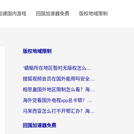
加速国内游戏
回国加速器免费
版权地域限制
版权地域限制
‘蜻蜓所在地区暂时无版权怎么办’？海外党看国内内容、办国内事的实用指南
搜狐视频会员在国外能用吗安全吗？留学生亲测有效的回国观影解决方案
相思蛊国外地区限制怎么看？海外党追剧听歌的终极解决方案
海外党看国外电视app总卡顿？选对回国加速器，追剧购物两不误
马来西亚怎么打不开鄂汇办？海外华人必备的回国加速指南，解决追剧、办事、阅读难题
回国加速器免费