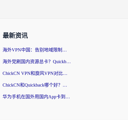
最新资讯
海外VPN中国：告别地域限制，留学生与华人如何轻松刷国内剧、玩国服？
海外党刷国内资源总卡？Quickback和采集蜂好用吗？这篇指南帮你避坑
ChickCN VPN和旋风VPN对比哪个回国效果更好？海外党亲测实用指南
ChickCN和Quickback哪个好？海外党亲测回国加速器，轻松解锁国内资源（附避坑指南）
华为手机在国外用国内App卡到崩溃？这篇加速器指南帮你无缝刷剧打游戏