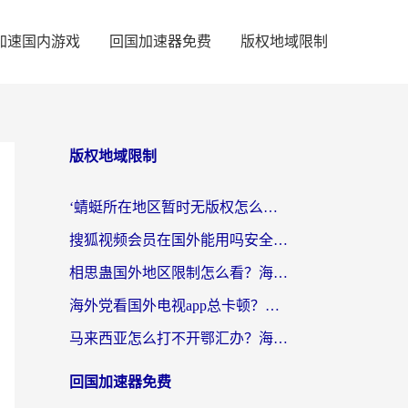
加速国内游戏
回国加速器免费
版权地域限制
版权地域限制
‘蜻蜓所在地区暂时无版权怎么办’？海外党看国内内容、办国内事的实用指南
搜狐视频会员在国外能用吗安全吗？留学生亲测有效的回国观影解决方案
相思蛊国外地区限制怎么看？海外党追剧听歌的终极解决方案
海外党看国外电视app总卡顿？选对回国加速器，追剧购物两不误
马来西亚怎么打不开鄂汇办？海外华人必备的回国加速指南，解决追剧、办事、阅读难题
回国加速器免费