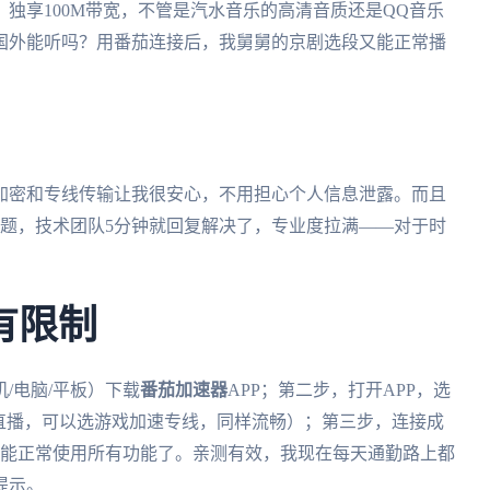
独享100M带宽，不管是汽水音乐的高清音质还是QQ音乐
国外能听吗？用番茄连接后，我舅舅的京剧选段又能正常播
加密和专线传输让我很安心，不用担心个人信息泄露。而且
问题，技术团队5分钟就回复解决了，专业度拉满——对于时
有限制
/电脑/平板）下载
番茄加速器
APP；第二步，打开APP，选
间看直播，可以选游戏加速专线，同样流畅）；第三步，连接成
就能正常使用所有功能了。亲测有效，我现在每天通勤路上都
提示。