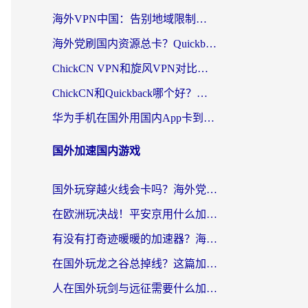
海外VPN中国：告别地域限制，留学生与华人如何轻松刷国内剧、玩国服？
海外党刷国内资源总卡？Quickback和采集蜂好用吗？这篇指南帮你避坑
ChickCN VPN和旋风VPN对比哪个回国效果更好？海外党亲测实用指南
ChickCN和Quickback哪个好？海外党亲测回国加速器，轻松解锁国内资源（附避坑指南）
华为手机在国外用国内App卡到崩溃？这篇加速器指南帮你无缝刷剧打游戏
国外加速国内游戏
国外玩穿越火线会卡吗？海外党亲测有效的国服游戏加速指南
在欧洲玩决战！平安京用什么加速器最好用？2026实测有效的国服游戏加速指南
有没有打奇迹暖暖的加速器？海外党国服游戏畅玩不卡顿的秘密
在国外玩龙之谷总掉线？这篇加速器指南帮你告别延迟卡顿！
人在国外玩剑与远征需要什么加速器？老玩家亲测的避坑指南来了