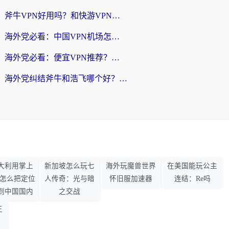
斧牛VPN好用吗？和快游VPN对比哪个回国效果更好？马来西亚留学生亲测分享
海外党必看：中国VPN机场怎么选？3步教你无缝访问国内资源（附避坑指南）
海外党必看：便宜VPN推荐？选对回国加速器才能无缝刷国内剧玩国服
海外党纠结斧牛和浩飞哪个好？一篇搞定回国加速器选择+无缝访问国内资源指南
大利用掌上
新加坡怎么玩七
海外玩魔兽世界
在美国能玩公主
33怎么把定位
人传奇：光与暗
怀旧服加速器
连结：Re吗
到中国国内
之交战
王