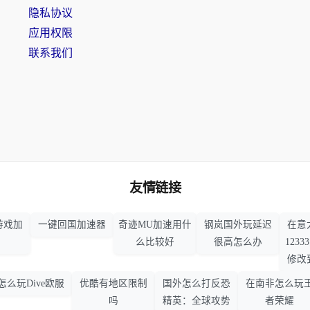
隐私协议
应用权限
联系我们
友情链接
游戏加
一键回国加速器
奇迹MU加速用什
钢岚国外玩延迟
在意
么比较好
很高怎么办
123
修改
怎么玩Dive欧服
优酷有地区限制
国外怎么打反恐
在南非怎么玩
吗
精英：全球攻势
者荣耀