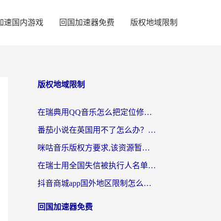
加速国内游戏
回国加速器免费
版权地域限制
版权地域限制
在瑞典用QQ音乐怎么把定位修改到中国国内？留学生亲测有效的回国加速方案
番茄小说在英国用不了怎么办？海外党亲测有效的回国加速解决方案
咪咕音乐版权方要求,该资源暂时无法使用？海外党这样解决听歌听书+看剧炒股难题
在瑞士用全国失信被执行人名单信息公布与查询地区限制怎么办？还能看欧洲杯直播和咪咕视频吗？
抖音商城app国外地区限制怎么办？海外党解锁国内内容的实用指南
回国加速器免费