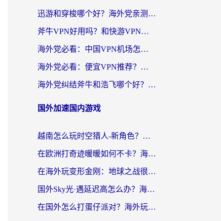
迅游和穿梭哪个好？海外党亲测3款回国加速器+手游加速对比，附避坑指南
斧牛VPN好用吗？和快游VPN对比哪个回国效果更好？马来西亚留学生亲测分享
海外党必看：中国VPN机场怎么选？3步教你无缝访问国内资源（附避坑指南）
海外党必看：便宜VPN推荐？选对回国加速器才能无缝刷国内剧玩国服
海外党纠结斧牛和浩飞哪个好？一篇搞定回国加速器选择+无缝访问国内资源指南
国外加速国内游戏
越南怎么玩时空猎人-新角色？海外党亲测有效的国服游戏加速指南
在欧洲打奇迹暖暖如何不卡？海外党玩国服游戏的终极加速攻略
在海外玩变形金刚：地球之战很卡怎么办？老玩家亲测的加速器指南，解决卡顿烦恼
国外Sky光·遇延迟高怎么办？海外玩家国服游戏加速终极指南（附实测技巧）
在国外怎么打蛋仔派对？海外玩家国服游戏加速避坑指南（附实测推荐）