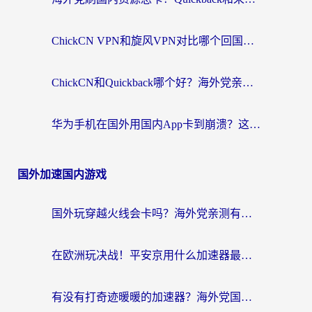
ChickCN VPN和旋风VPN对比哪个回国效果更好？海外党亲测实用指南
ChickCN和Quickback哪个好？海外党亲测回国加速器，轻松解锁国内资源（附避坑指南）
华为手机在国外用国内App卡到崩溃？这篇加速器指南帮你无缝刷剧打游戏
国外加速国内游戏
国外玩穿越火线会卡吗？海外党亲测有效的国服游戏加速指南
在欧洲玩决战！平安京用什么加速器最好用？2026实测有效的国服游戏加速指南
有没有打奇迹暖暖的加速器？海外党国服游戏畅玩不卡顿的秘密