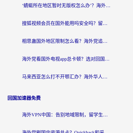
‘蜻蜓所在地区暂时无版权怎么办’？海外党看国内内容、办国内事的实用指南
搜狐视频会员在国外能用吗安全吗？留学生亲测有效的回国观影解决方案
相思蛊国外地区限制怎么看？海外党追剧听歌的终极解决方案
海外党看国外电视app总卡顿？选对回国加速器，追剧购物两不误
马来西亚怎么打不开鄂汇办？海外华人必备的回国加速指南，解决追剧、办事、阅读难题
回国加速器免费
海外VPN中国：告别地域限制，留学生与华人如何轻松刷国内剧、玩国服？
海外党刷国内资源总卡？Quickback和采集蜂好用吗？这篇指南帮你避坑