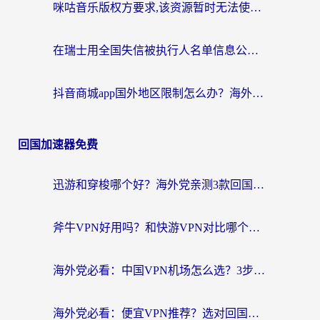
咪咕音乐版权方要求,该资源暂时无法使用？海外党这样解决听歌听书+看剧炒股难题
在瑞士用全国失信被执行人名单信息公布与查询地区限制怎么办？还能看欧洲杯直播和咪咕视频吗？
抖音商城app国外地区限制怎么办？海外党解锁国内内容的实用指南
回国加速器免费
迅游和穿梭哪个好？海外党亲测3款回国加速器+手游加速对比，附避坑指南
斧牛VPN好用吗？和快游VPN对比哪个回国效果更好？马来西亚留学生亲测分享
海外党必看：中国VPN机场怎么选？3步教你无缝访问国内资源（附避坑指南）
海外党必看：便宜VPN推荐？选对回国加速器才能无缝刷国内剧玩国服