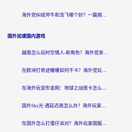
海外党纠结斧牛和浩飞哪个好？一篇搞定回国加速器选择+无缝访问国内资源指南
国外加速国内游戏
越南怎么玩时空猎人-新角色？海外党亲测有效的国服游戏加速指南
在欧洲打奇迹暖暖如何不卡？海外党玩国服游戏的终极加速攻略
在海外玩变形金刚：地球之战很卡怎么办？老玩家亲测的加速器指南，解决卡顿烦恼
国外Sky光·遇延迟高怎么办？海外玩家国服游戏加速终极指南（附实测技巧）
在国外怎么打蛋仔派对？海外玩家国服游戏加速避坑指南（附实测推荐）