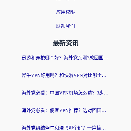
应用权限
联系我们
最新资讯
迅游和穿梭哪个好？海外党亲测3款回国加速器+手游加速对比，附避坑指南
斧牛VPN好用吗？和快游VPN对比哪个回国效果更好？马来西亚留学生亲测分享
海外党必看：中国VPN机场怎么选？3步教你无缝访问国内资源（附避坑指南）
海外党必看：便宜VPN推荐？选对回国加速器才能无缝刷国内剧玩国服
海外党纠结斧牛和浩飞哪个好？一篇搞定回国加速器选择+无缝访问国内资源指南