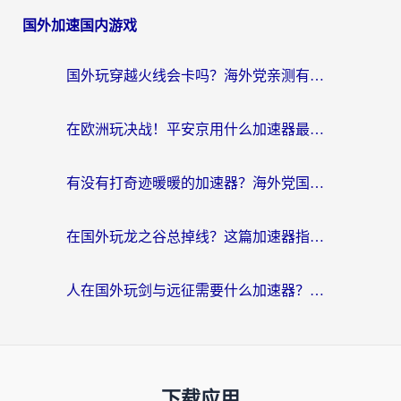
国外加速国内游戏
国外玩穿越火线会卡吗？海外党亲测有效的国服游戏加速指南
在欧洲玩决战！平安京用什么加速器最好用？2026实测有效的国服游戏加速指南
有没有打奇迹暖暖的加速器？海外党国服游戏畅玩不卡顿的秘密
在国外玩龙之谷总掉线？这篇加速器指南帮你告别延迟卡顿！
人在国外玩剑与远征需要什么加速器？老玩家亲测的避坑指南来了
下载应用