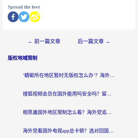
Spread the love
←
前一篇文章
后一篇文章
→
版权地域限制
‘蜻蜓所在地区暂时无版权怎么办’？海外党看国内内容、办国内事的实用指南
搜狐视频会员在国外能用吗安全吗？留学生亲测有效的回国观影解决方案
相思蛊国外地区限制怎么看？海外党追剧听歌的终极解决方案
海外党看国外电视app总卡顿？选对回国加速器，追剧购物两不误