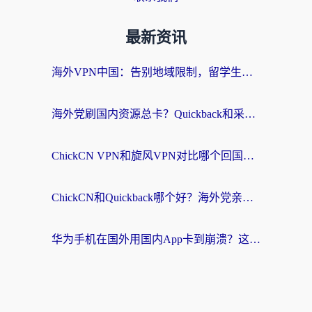
最新资讯
海外VPN中国：告别地域限制，留学生与华人如何轻松刷国内剧、玩国服？
海外党刷国内资源总卡？Quickback和采集蜂好用吗？这篇指南帮你避坑
ChickCN VPN和旋风VPN对比哪个回国效果更好？海外党亲测实用指南
ChickCN和Quickback哪个好？海外党亲测回国加速器，轻松解锁国内资源（附避坑指南）
华为手机在国外用国内App卡到崩溃？这篇加速器指南帮你无缝刷剧打游戏