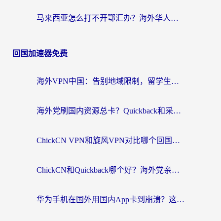
马来西亚怎么打不开鄂汇办？海外华人必备的回国加速指南，解决追剧、办事、阅读难题
回国加速器免费
海外VPN中国：告别地域限制，留学生与华人如何轻松刷国内剧、玩国服？
海外党刷国内资源总卡？Quickback和采集蜂好用吗？这篇指南帮你避坑
ChickCN VPN和旋风VPN对比哪个回国效果更好？海外党亲测实用指南
ChickCN和Quickback哪个好？海外党亲测回国加速器，轻松解锁国内资源（附避坑指南）
华为手机在国外用国内App卡到崩溃？这篇加速器指南帮你无缝刷剧打游戏