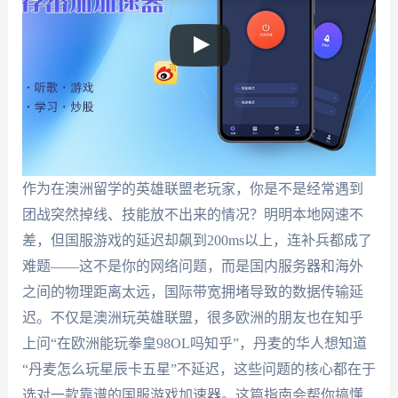
作为在澳洲留学的英雄联盟老玩家，你是不是经常遇到
团战突然掉线、技能放不出来的情况？明明本地网速不
差，但国服游戏的延迟却飙到200ms以上，连补兵都成了
难题——这不是你的网络问题，而是国内服务器和海外
之间的物理距离太远，国际带宽拥堵导致的数据传输延
迟。不仅是澳洲玩英雄联盟，很多欧洲的朋友也在知乎
上问“在欧洲能玩拳皇98OL吗知乎”，丹麦的华人想知道
“丹麦怎么玩星辰卡五星”不延迟，这些问题的核心都在于
选对一款靠谱的国服游戏加速器。这篇指南会帮你搞懂