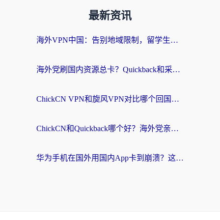
最新资讯
海外VPN中国：告别地域限制，留学生与华人如何轻松刷国内剧、玩国服？
海外党刷国内资源总卡？Quickback和采集蜂好用吗？这篇指南帮你避坑
ChickCN VPN和旋风VPN对比哪个回国效果更好？海外党亲测实用指南
ChickCN和Quickback哪个好？海外党亲测回国加速器，轻松解锁国内资源（附避坑指南）
华为手机在国外用国内App卡到崩溃？这篇加速器指南帮你无缝刷剧打游戏