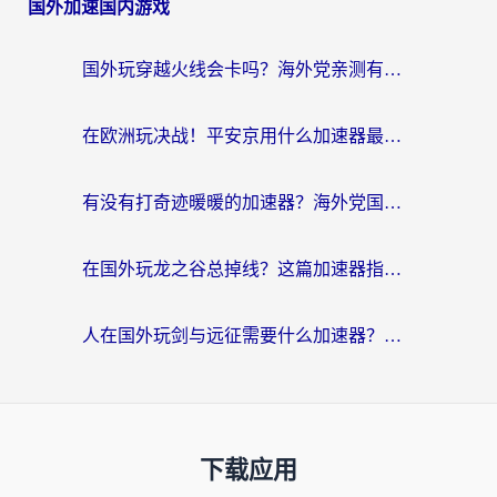
国外加速国内游戏
国外玩穿越火线会卡吗？海外党亲测有效的国服游戏加速指南
在欧洲玩决战！平安京用什么加速器最好用？2026实测有效的国服游戏加速指南
有没有打奇迹暖暖的加速器？海外党国服游戏畅玩不卡顿的秘密
在国外玩龙之谷总掉线？这篇加速器指南帮你告别延迟卡顿！
人在国外玩剑与远征需要什么加速器？老玩家亲测的避坑指南来了
下载应用