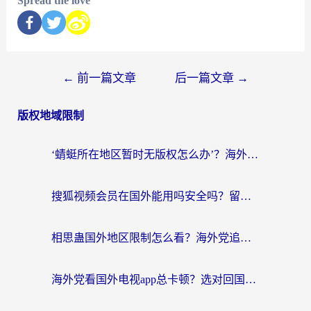
Spread the love
←
前一篇文章
后一篇文章
→
版权地域限制
‘蜻蜓所在地区暂时无版权怎么办’？海外党看国内内容、办国内事的实用指南
搜狐视频会员在国外能用吗安全吗？留学生亲测有效的回国观影解决方案
相思蛊国外地区限制怎么看？海外党追剧听歌的终极解决方案
海外党看国外电视app总卡顿？选对回国加速器，追剧购物两不误