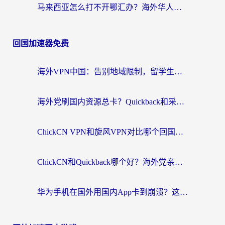
马来西亚怎么打不开鄂汇办？海外华人必备的回国加速指南，解决追剧、办事、阅读难题
回国加速器免费
海外VPN中国：告别地域限制，留学生与华人如何轻松刷国内剧、玩国服？
海外党刷国内资源总卡？Quickback和采集蜂好用吗？这篇指南帮你避坑
ChickCN VPN和旋风VPN对比哪个回国效果更好？海外党亲测实用指南
ChickCN和Quickback哪个好？海外党亲测回国加速器，轻松解锁国内资源（附避坑指南）
华为手机在国外用国内App卡到崩溃？这篇加速器指南帮你无缝刷剧打游戏