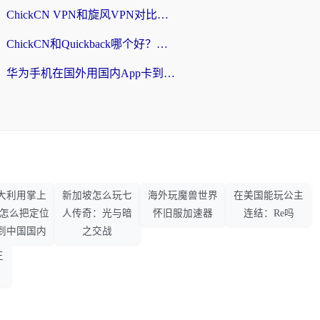
ChickCN VPN和旋风VPN对比哪个回国效果更好？海外党亲测实用指南
ChickCN和Quickback哪个好？海外党亲测回国加速器，轻松解锁国内资源（附避坑指南）
华为手机在国外用国内App卡到崩溃？这篇加速器指南帮你无缝刷剧打游戏
大利用掌上
新加坡怎么玩七
海外玩魔兽世界
在美国能玩公主
33怎么把定位
人传奇：光与暗
怀旧服加速器
连结：Re吗
到中国国内
之交战
王