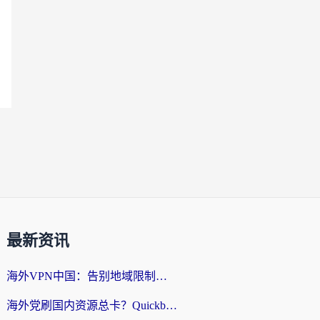
最新资讯
海外VPN中国：告别地域限制，留学生与华人如何轻松刷国内剧、玩国服？
海外党刷国内资源总卡？Quickback和采集蜂好用吗？这篇指南帮你避坑