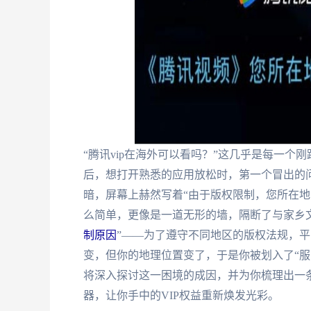
“腾讯vip在海外可以看吗？”这几乎是每一
后，想打开熟悉的应用放松时，第一个冒出的
暗，屏幕上赫然写着“由于版权限制，您所在地
么简单，更像是一道无形的墙，隔断了与家乡
制原因
”——为了遵守不同地区的版权法规，平
变，但你的地理位置变了，于是你被划入了“服
将深入探讨这一困境的成因，并为你梳理出一
器，让你手中的VIP权益重新焕发光彩。