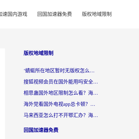
加速国内游戏
回国加速器免费
版权地域限制
版权地域限制
‘蜻蜓所在地区暂时无版权怎么办’？海外党看国内内容、办国内事的实用指南
搜狐视频会员在国外能用吗安全吗？留学生亲测有效的回国观影解决方案
相思蛊国外地区限制怎么看？海外党追剧听歌的终极解决方案
海外党看国外电视app总卡顿？选对回国加速器，追剧购物两不误
马来西亚怎么打不开鄂汇办？海外华人必备的回国加速指南，解决追剧、办事、阅读难题
回国加速器免费