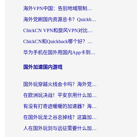
海外VPN中国：告别地域限制，留学生与华人如何轻松刷国内剧、玩国服？
海外党刷国内资源总卡？Quickback和采集蜂好用吗？这篇指南帮你避坑
ChickCN VPN和旋风VPN对比哪个回国效果更好？海外党亲测实用指南
ChickCN和Quickback哪个好？海外党亲测回国加速器，轻松解锁国内资源（附避坑指南）
华为手机在国外用国内App卡到崩溃？这篇加速器指南帮你无缝刷剧打游戏
国外加速国内游戏
国外玩穿越火线会卡吗？海外党亲测有效的国服游戏加速指南
在欧洲玩决战！平安京用什么加速器最好用？2026实测有效的国服游戏加速指南
有没有打奇迹暖暖的加速器？海外党国服游戏畅玩不卡顿的秘密
在国外玩龙之谷总掉线？这篇加速器指南帮你告别延迟卡顿！
人在国外玩剑与远征需要什么加速器？老玩家亲测的避坑指南来了