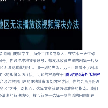
个刚踏出国门的留学生、海外工作者或华人，在结束一天忙碌
问号。你兴冲冲地登录账号，却发现收藏夹里的剧集一片灰
区无法观看此视频”。那一刻的失落，远不止是看不了剧那
文化的那份亲切连接。问题的根源在于“
腾讯视频海外版权限
台必须根据用户的IP地址来限制内容访问。你的会员身份没
务区”之外。别担心，这篇文章就是为你准备的指南。我们
条清晰的解决路径，核心就在于选择一款靠谱的回国加速