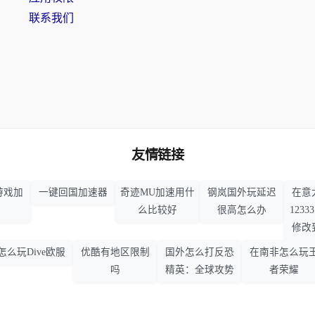
联系我们
友情链接
游戏加
一键回国加速器
奇迹MU加速用什
钢岚国外玩延迟
在意
么比较好
很高怎么办
123
修改
怎么玩Dive欧服
优酷有地区限制
国外怎么打反恐
在南非怎么玩
吗
精英：全球攻势
者荣耀