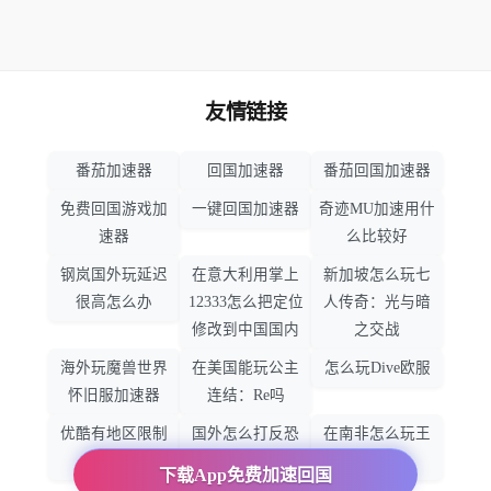
友情链接
番茄加速器
回国加速器
番茄回国加速器
免费回国游戏加
一键回国加速器
奇迹MU加速用什
速器
么比较好
钢岚国外玩延迟
在意大利用掌上
新加坡怎么玩七
很高怎么办
12333怎么把定位
人传奇：光与暗
修改到中国国内
之交战
海外玩魔兽世界
在美国能玩公主
怎么玩Dive欧服
怀旧服加速器
连结：Re吗
优酷有地区限制
国外怎么打反恐
在南非怎么玩王
吗
精英：全球攻势
者荣耀
下载App免费加速回国