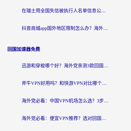
在瑞士用全国失信被执行人名单信息公布与查询地区限制怎么办？还能看欧洲杯直播和咪咕视频吗？
抖音商城app国外地区限制怎么办？海外党解锁国内内容的实用指南
回国加速器免费
迅游和穿梭哪个好？海外党亲测3款回国加速器+手游加速对比，附避坑指南
斧牛VPN好用吗？和快游VPN对比哪个回国效果更好？马来西亚留学生亲测分享
海外党必看：中国VPN机场怎么选？3步教你无缝访问国内资源（附避坑指南）
海外党必看：便宜VPN推荐？选对回国加速器才能无缝刷国内剧玩国服