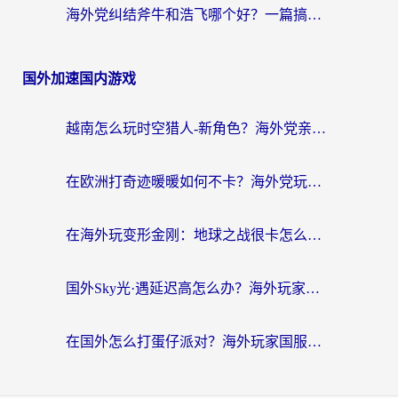
海外党纠结斧牛和浩飞哪个好？一篇搞定回国加速器选择+无缝访问国内资源指南
国外加速国内游戏
越南怎么玩时空猎人-新角色？海外党亲测有效的国服游戏加速指南
在欧洲打奇迹暖暖如何不卡？海外党玩国服游戏的终极加速攻略
在海外玩变形金刚：地球之战很卡怎么办？老玩家亲测的加速器指南，解决卡顿烦恼
国外Sky光·遇延迟高怎么办？海外玩家国服游戏加速终极指南（附实测技巧）
在国外怎么打蛋仔派对？海外玩家国服游戏加速避坑指南（附实测推荐）