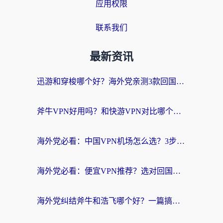
应用权限
联系我们
最新资讯
迅游和穿梭哪个好？海外党亲测3款回国加速器+手游加速对比，附避坑指南
斧牛VPN好用吗？和快游VPN对比哪个回国效果更好？马来西亚留学生亲测分享
海外党必看：中国VPN机场怎么选？3步教你无缝访问国内资源（附避坑指南）
海外党必看：便宜VPN推荐？选对回国加速器才能无缝刷国内剧玩国服
海外党纠结斧牛和浩飞哪个好？一篇搞定回国加速器选择+无缝访问国内资源指南