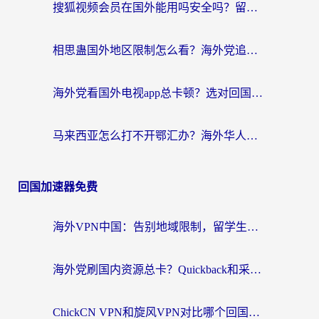
搜狐视频会员在国外能用吗安全吗？留学生亲测有效的回国观影解决方案
相思蛊国外地区限制怎么看？海外党追剧听歌的终极解决方案
海外党看国外电视app总卡顿？选对回国加速器，追剧购物两不误
马来西亚怎么打不开鄂汇办？海外华人必备的回国加速指南，解决追剧、办事、阅读难题
回国加速器免费
海外VPN中国：告别地域限制，留学生与华人如何轻松刷国内剧、玩国服？
海外党刷国内资源总卡？Quickback和采集蜂好用吗？这篇指南帮你避坑
ChickCN VPN和旋风VPN对比哪个回国效果更好？海外党亲测实用指南