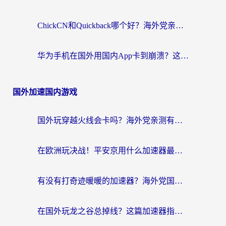
ChickCN和Quickback哪个好？海外党亲测回国加速器，轻松解锁国内资源（附避坑指南）
华为手机在国外用国内App卡到崩溃？这篇加速器指南帮你无缝刷剧打游戏
国外加速国内游戏
国外玩穿越火线会卡吗？海外党亲测有效的国服游戏加速指南
在欧洲玩决战！平安京用什么加速器最好用？2026实测有效的国服游戏加速指南
有没有打奇迹暖暖的加速器？海外党国服游戏畅玩不卡顿的秘密
在国外玩龙之谷总掉线？这篇加速器指南帮你告别延迟卡顿！