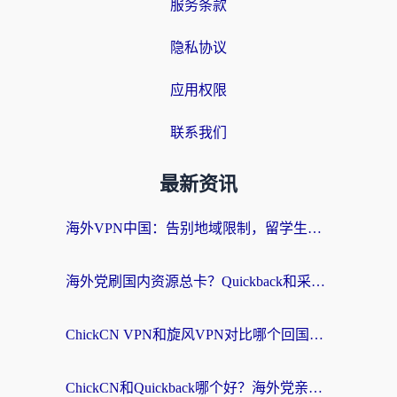
服务条款
隐私协议
应用权限
联系我们
最新资讯
海外VPN中国：告别地域限制，留学生与华人如何轻松刷国内剧、玩国服？
海外党刷国内资源总卡？Quickback和采集蜂好用吗？这篇指南帮你避坑
ChickCN VPN和旋风VPN对比哪个回国效果更好？海外党亲测实用指南
ChickCN和Quickback哪个好？海外党亲测回国加速器，轻松解锁国内资源（附避坑指南）