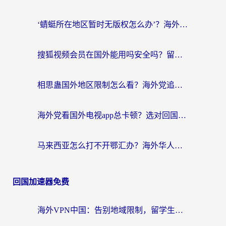
‘蜻蜓所在地区暂时无版权怎么办’？海外党看国内内容、办国内事的实用指南
搜狐视频会员在国外能用吗安全吗？留学生亲测有效的回国观影解决方案
相思蛊国外地区限制怎么看？海外党追剧听歌的终极解决方案
海外党看国外电视app总卡顿？选对回国加速器，追剧购物两不误
马来西亚怎么打不开鄂汇办？海外华人必备的回国加速指南，解决追剧、办事、阅读难题
回国加速器免费
海外VPN中国：告别地域限制，留学生与华人如何轻松刷国内剧、玩国服？