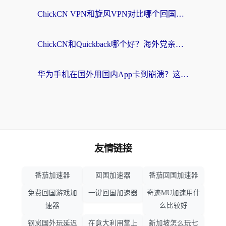
ChickCN VPN和旋风VPN对比哪个回国效果更好？海外党亲测实用指南
ChickCN和Quickback哪个好？海外党亲测回国加速器，轻松解锁国内资源（附避坑指南）
华为手机在国外用国内App卡到崩溃？这篇加速器指南帮你无缝刷剧打游戏
友情链接
番茄加速器
回国加速器
番茄回国加速器
免费回国游戏加
一键回国加速器
奇迹MU加速用什
速器
么比较好
钢岚国外玩延迟
在意大利用掌上
新加坡怎么玩七