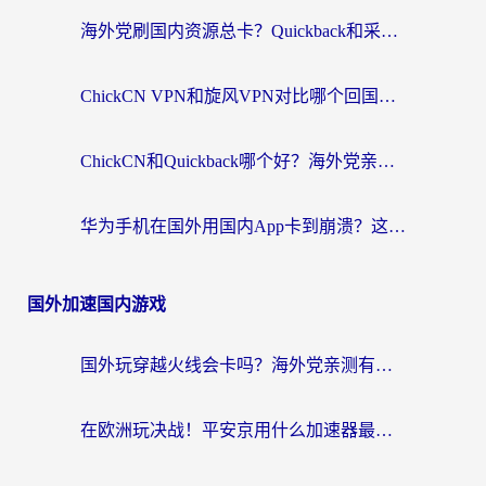
海外党刷国内资源总卡？Quickback和采集蜂好用吗？这篇指南帮你避坑
ChickCN VPN和旋风VPN对比哪个回国效果更好？海外党亲测实用指南
ChickCN和Quickback哪个好？海外党亲测回国加速器，轻松解锁国内资源（附避坑指南）
华为手机在国外用国内App卡到崩溃？这篇加速器指南帮你无缝刷剧打游戏
国外加速国内游戏
国外玩穿越火线会卡吗？海外党亲测有效的国服游戏加速指南
在欧洲玩决战！平安京用什么加速器最好用？2026实测有效的国服游戏加速指南