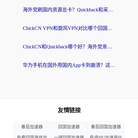
海外党刷国内资源总卡？Quickback和采集蜂好用吗？这篇指南帮你避坑
ChickCN VPN和旋风VPN对比哪个回国效果更好？海外党亲测实用指南
ChickCN和Quickback哪个好？海外党亲测回国加速器，轻松解锁国内资源（附避坑指南）
华为手机在国外用国内App卡到崩溃？这篇加速器指南帮你无缝刷剧打游戏
友情链接
番茄加速器
回国加速器
番茄回国加速器
免费回国游戏加
一键回国加速器
奇迹MU加速用什