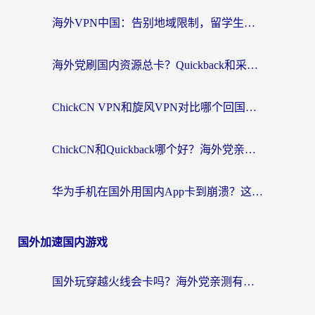
海外VPN中国：告别地域限制，留学生与华人如何轻松刷国内剧、玩国服？
海外党刷国内资源总卡？Quickback和采集蜂好用吗？这篇指南帮你避坑
ChickCN VPN和旋风VPN对比哪个回国效果更好？海外党亲测实用指南
ChickCN和Quickback哪个好？海外党亲测回国加速器，轻松解锁国内资源（附避坑指南）
华为手机在国外用国内App卡到崩溃？这篇加速器指南帮你无缝刷剧打游戏
国外加速国内游戏
国外玩穿越火线会卡吗？海外党亲测有效的国服游戏加速指南