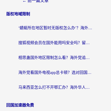
←
前一篇文章
版权地域限制
‘蜻蜓所在地区暂时无版权怎么办’？海外党看国内内容、办国内事的实用指南
搜狐视频会员在国外能用吗安全吗？留学生亲测有效的回国观影解决方案
相思蛊国外地区限制怎么看？海外党追剧听歌的终极解决方案
海外党看国外电视app总卡顿？选对回国加速器，追剧购物两不误
马来西亚怎么打不开鄂汇办？海外华人必备的回国加速指南，解决追剧、办事、阅读难题
回国加速器免费