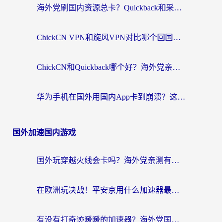
海外党刷国内资源总卡？Quickback和采集蜂好用吗？这篇指南帮你避坑
ChickCN VPN和旋风VPN对比哪个回国效果更好？海外党亲测实用指南
ChickCN和Quickback哪个好？海外党亲测回国加速器，轻松解锁国内资源（附避坑指南）
华为手机在国外用国内App卡到崩溃？这篇加速器指南帮你无缝刷剧打游戏
国外加速国内游戏
国外玩穿越火线会卡吗？海外党亲测有效的国服游戏加速指南
在欧洲玩决战！平安京用什么加速器最好用？2026实测有效的国服游戏加速指南
有没有打奇迹暖暖的加速器？海外党国服游戏畅玩不卡顿的秘密