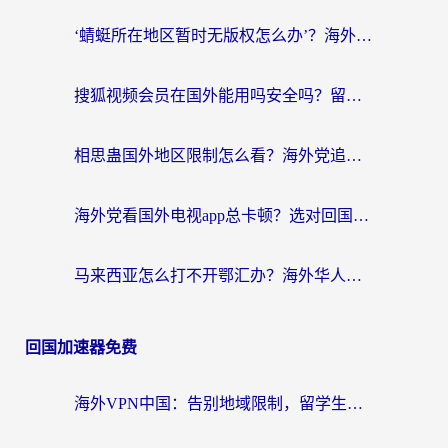
‘蜻蜓所在地区暂时无版权怎么办’？海外党看国内内容、办国内事的实用指南
搜狐视频会员在国外能用吗安全吗？留学生亲测有效的回国观影解决方案
相思蛊国外地区限制怎么看？海外党追剧听歌的终极解决方案
海外党看国外电视app总卡顿？选对回国加速器，追剧购物两不误
马来西亚怎么打不开鄂汇办？海外华人必备的回国加速指南，解决追剧、办事、阅读难题
回国加速器免费
海外VPN中国：告别地域限制，留学生与华人如何轻松刷国内剧、玩国服？