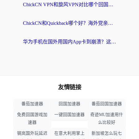
ChickCN VPN和旋风VPN对比哪个回国效果更好？海外党亲测实用指南
ChickCN和Quickback哪个好？海外党亲测回国加速器，轻松解锁国内资源（附避坑指南）
华为手机在国外用国内App卡到崩溃？这篇加速器指南帮你无缝刷剧打游戏
友情链接
番茄加速器
回国加速器
番茄回国加速器
免费回国游戏加
一键回国加速器
奇迹MU加速用什
速器
么比较好
钢岚国外玩延迟
在意大利用掌上
新加坡怎么玩七