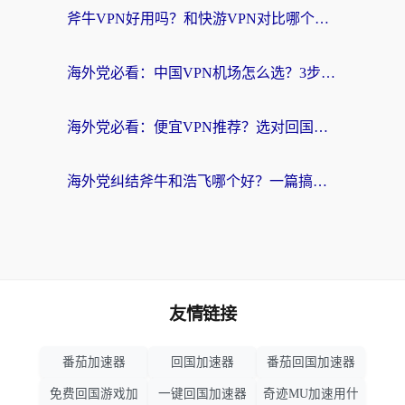
斧牛VPN好用吗？和快游VPN对比哪个回国效果更好？马来西亚留学生亲测分享
海外党必看：中国VPN机场怎么选？3步教你无缝访问国内资源（附避坑指南）
海外党必看：便宜VPN推荐？选对回国加速器才能无缝刷国内剧玩国服
海外党纠结斧牛和浩飞哪个好？一篇搞定回国加速器选择+无缝访问国内资源指南
友情链接
番茄加速器
回国加速器
番茄回国加速器
免费回国游戏加
一键回国加速器
奇迹MU加速用什