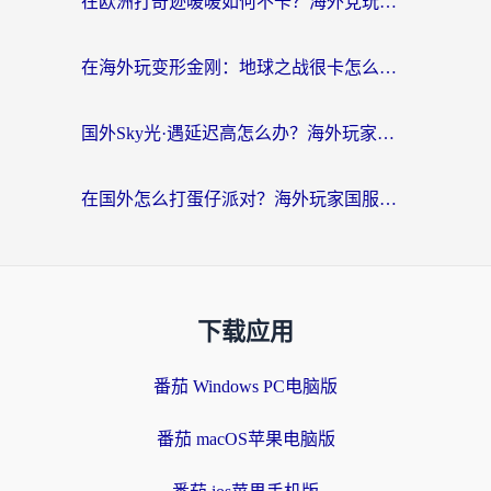
在欧洲打奇迹暖暖如何不卡？海外党玩国服游戏的终极加速攻略
在海外玩变形金刚：地球之战很卡怎么办？老玩家亲测的加速器指南，解决卡顿烦恼
国外Sky光·遇延迟高怎么办？海外玩家国服游戏加速终极指南（附实测技巧）
在国外怎么打蛋仔派对？海外玩家国服游戏加速避坑指南（附实测推荐）
下载应用
番茄 Windows PC电脑版
番茄 macOS苹果电脑版