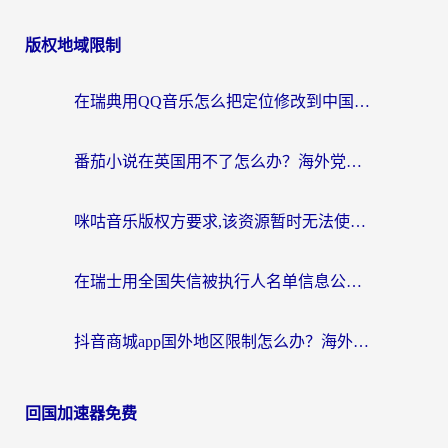
版权地域限制
在瑞典用QQ音乐怎么把定位修改到中国国内？留学生亲测有效的回国加速方案
番茄小说在英国用不了怎么办？海外党亲测有效的回国加速解决方案
咪咕音乐版权方要求,该资源暂时无法使用？海外党这样解决听歌听书+看剧炒股难题
在瑞士用全国失信被执行人名单信息公布与查询地区限制怎么办？还能看欧洲杯直播和咪咕视频吗？
抖音商城app国外地区限制怎么办？海外党解锁国内内容的实用指南
回国加速器免费