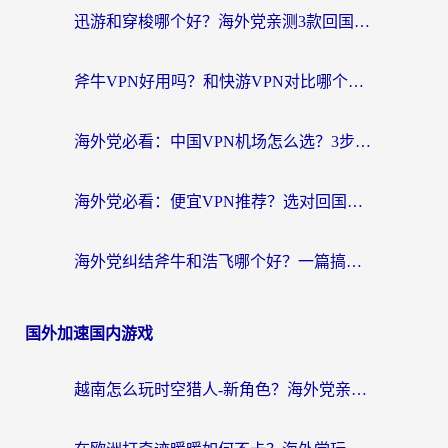
迅游和穿梭哪个好？海外党亲测3款回国加速器+手游加速对比，附避坑指南
斧牛VPN好用吗？和快游VPN对比哪个回国效果更好？马来西亚留学生亲测分享
海外党必看：中国VPN机场怎么选？3步教你无缝访问国内资源（附避坑指南）
海外党必看：便宜VPN推荐？选对回国加速器才能无缝刷国内剧玩国服
海外党纠结斧牛和浩飞哪个好？一篇搞定回国加速器选择+无缝访问国内资源指南
国外加速国内游戏
越南怎么玩时空猎人-新角色？海外党亲测有效的国服游戏加速指南